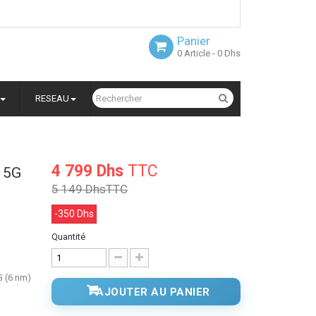
Panier
0
Article
- 0 Dhs
RESEAU
4 799 Dhs
TTC
 5G
5 149 Dhs
TTC
-350 Dhs
Quantité
 (6 nm)
AJOUTER AU PANIER