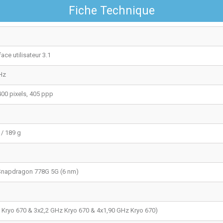
Fiche Technique
ace utilisateur 3.1
Hz
400 pixels, 405 ppp
 / 189 g
napdragon 778G 5G (6 nm)
 Kryo 670 & 3x2,2 GHz Kryo 670 & 4x1,90 GHz Kryo 670)