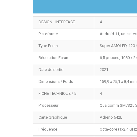
DESIGN - INTERFACE
4
Plateforme
Android 11, une interf
Type Ecran
Super AMOLED, 120 
Résolution Ecran
6,5 pouces, 1080 x 2
Date de sortie
2021
Dimensions / Poids
159,9 x 75,1 x 8,4 mm
FICHE TECHNIQUE / 5
4
Processeur
Qualcomm SM7325 S
Carte Graphique
Adreno 642L
Fréquence
Octa-core (1x2,4 GHz