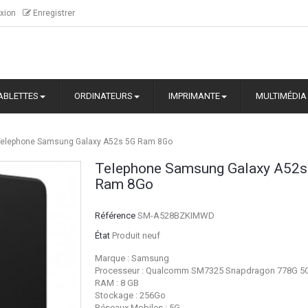
xion
Enregistrer
ABLETTES
ORDINATEURS
IMPRIMANTE
MULTIMÉDIA
Telephone Samsung Galaxy A52s 5G Ram 8Go
Telephone Samsung Galaxy A52s
Ram 8Go
Référence
SM-A528BZKIMWD
État
Produit neuf
Marque : Samsung
Processeur : Qualcomm SM7325 Snapdragon 778G 5G
RAM : 8 GB
Stockage : 256Go
Réseaux Mobiles : 5G