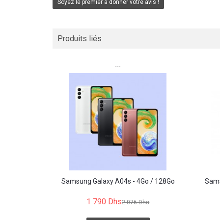
Soyez le premier à donner votre avis !
Produits liés
```
Samsung Galaxy A04s - 4Go / 128Go
Sams
1 790 Dhs
2 076 Dhs