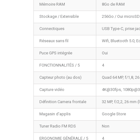
Mémoire RAM
8Go de RAM
Stockage / Extensible
256Go / Oui microS
Connectiques
USB Type-C, prise ja
Réseaux sans fil
Wifi, Bluetooth 5.0, 
Puce GPS intégrée
Oui
FONCTIONNALITÉS / 5
4
Capteur photo (au dos)
Quad 64 MP, f/1,8, 26 
Capture vidéo
4K@30fps, 1080p@30
Définition Camera frontale
32 MP, f/2,2, 26 mm (l
Magasin d'applis
Google Store
Tuner Radio FM RDS
Non
ERGONOMIE GÉNÉRALE / 5
4