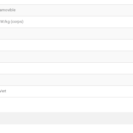
 amovible
4 W/kg (corps)
Vert