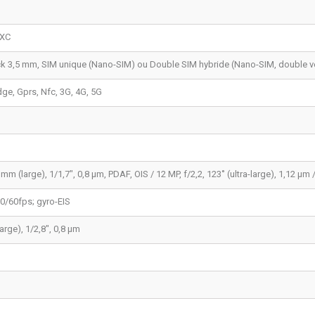
DXC
ck 3,5 mm, SIM unique (Nano-SIM) ou Double SIM hybride (Nano-SIM, double ve
Edge, Gprs, Nfc, 3G, 4G, 5G
mm (large), 1/1,7", 0,8 µm, PDAF, OIS / 12 MP, f/2,2, 123˚ (ultra-large), 1,12 µm /
/60fps; gyro-EIS
arge), 1/2,8", 0,8 µm