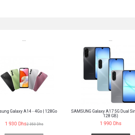
```
```
ung Galaxy A14 - 4Go | 128Go
SAMSUNG Galaxy A17 5G Dual Si
128 GB)
1 990 Dhs
1 930 Dhs
2 350 Dhs