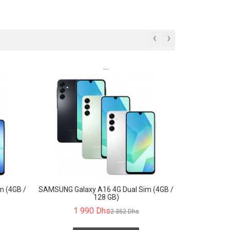
‹
›
```
m (4GB /
SAMSUNG Galaxy A16 4G Dual Sim (4GB /
128 GB)
1 990 Dhs
2 352 Dhs