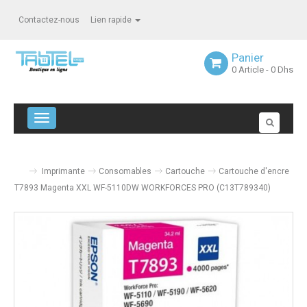
Contactez-nous
Lien rapide
Panier
0
Article
- 0 Dhs
Navigation bascule
Imprimante
Consomables
Cartouche
Cartouche d'encre
T7893 Magenta XXL WF-5110DW WORKFORCES PRO (C13T789340)