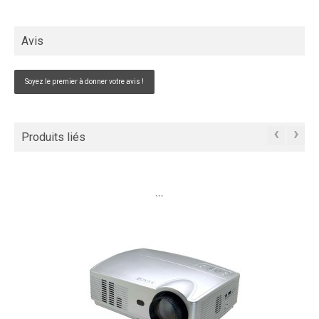
Avis
Soyez le premier à donner votre avis !
‹
›
Produits liés
```