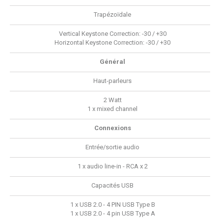
Trapézoïdale
Vertical Keystone Correction: -30 / +30
Horizontal Keystone Correction: -30 / +30
Général
Haut-parleurs
2 Watt
1 x mixed channel
Connexions
Entrée/sortie audio
1 x audio line-in - RCA x 2
Capacités USB
1 x USB 2.0 - 4 PIN USB Type B
1 x USB 2.0 - 4 pin USB Type A