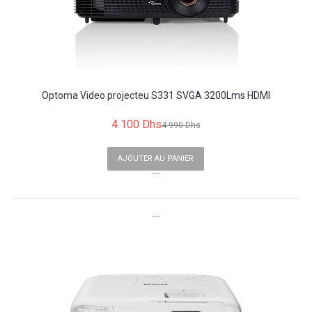
Optoma Video projecteu S331 SVGA 3200Lms HDMI
4 100 Dhs
4 990 Dhs
AJOUTER AU PANIER
```
```