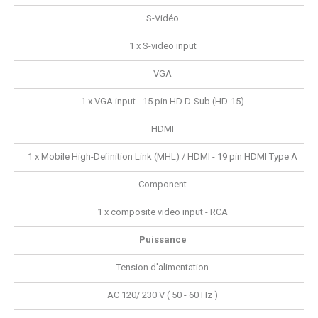
S-Vidéo
1 x S-video input
VGA
1 x VGA input - 15 pin HD D-Sub (HD-15)
HDMI
1 x Mobile High-Definition Link (MHL) / HDMI - 19 pin HDMI Type A
Component
1 x composite video input - RCA
Puissance
Tension d'alimentation
AC 120/ 230 V ( 50 - 60 Hz )