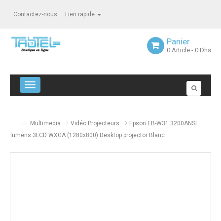
Contactez-nous
Lien rapide
Panier
0
Article
- 0 Dhs
Navigation bascule
Multimedia
Vidéo Projecteurs
Epson EB-W31 3200ANSI
lumens 3LCD WXGA (1280x800) Desktop projector Blanc