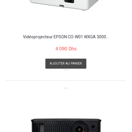
Vidéoprojecteur EPSON CO-W01 WXGA 3000...
4 090 Dhs
AJOUTER AU PANIER
```
```