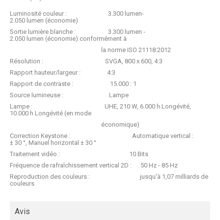
Luminosité couleur : 3.300 lumen-
2.050 lumen (économie)
Sortie lumière blanche : 3.300 lumen -
2.050 lumen (économie) conformément à
la norme ISO 21118:2012
Résolution : SVGA, 800 x 600, 4:3
Rapport hauteur/largeur : 4:3
Rapport de contraste : 15.000 : 1
Source lumineuse : Lampe
Lampe : UHE, 210 W, 6.000 h Longévité,
10.000 h Longévité (en mode
économique)
Correction Keystone : Automatique vertical :
± 30 °, Manuel horizontal ± 30 °
Traitement vidéo : 10 Bits
Fréquence de rafraîchissement vertical 2D : 50 Hz - 85 Hz
Reproduction des couleurs : jusqu'à 1,07 milliards de
couleurs
Avis