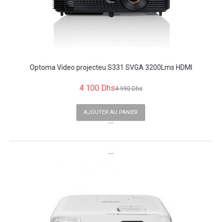
Optoma Video projecteu S331 SVGA 3200Lms HDMI
4 100 Dhs
4 990 Dhs
AJOUTER AU PANIER
```
```