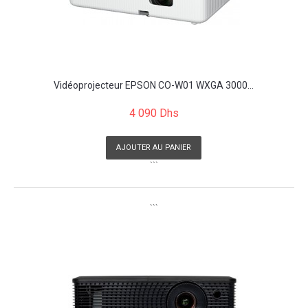
Vidéoprojecteur EPSON CO-W01 WXGA 3000...
4 090 Dhs
AJOUTER AU PANIER
```
```