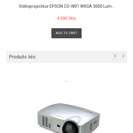
Vidéoprojecteur EPSON CO-W01 WXGA 3000 Lum...
4 090 Dhs
ADD TO CART
‹
›
Produits liés
```