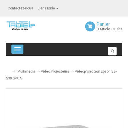
Contactez-nous
Lien rapide
Panier
0
Article
- 0 Dhs
Navigation bascule
Multimedia
Vidéo Projecteurs
Vidéoprojecteur Epson EB-
S39 SVGA