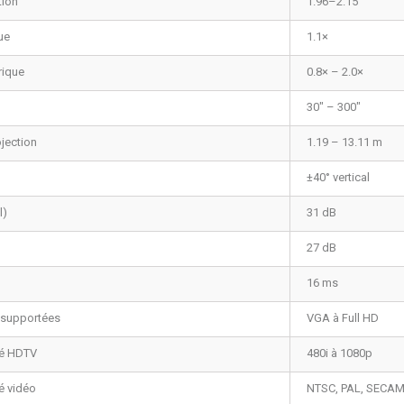
tion
1.96–2.15
ue
1.1×
ique
0.8× – 2.0×
30" – 300"
jection
1.19 – 13.11 m
±40° vertical
l)
31 dB
27 dB
16 ms
 supportées
VGA à Full HD
té HDTV
480i à 1080p
é vidéo
NTSC, PAL, SECA