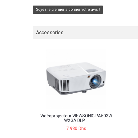
Soyez le premier à donner votre avis !
Accessories
Vidéoprojecteur VIEWSONIC PA503W
WXGA DLP ...
7 980 Dhs