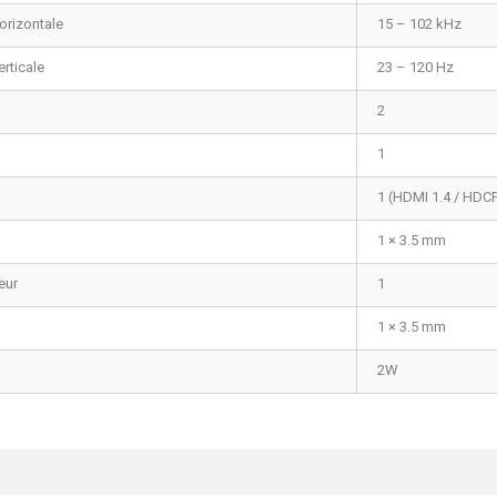
orizontale
15 – 102 kHz
rticale
23 – 120 Hz
2
1
1 (HDMI 1.4 / HDCP
1 × 3.5 mm
eur
1
1 × 3.5 mm
2W