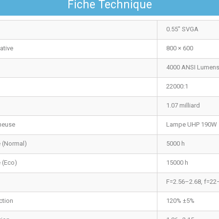
Fiche Technique
0.55" SVGA
ative
800 × 600
4000 ANSI Lumen
22000:1
1.07 milliard
neuse
Lampe UHP 190W
 (Normal)
5000 h
 (Eco)
15000 h
F=2.56–2.68, f=2
ction
120% ±5%