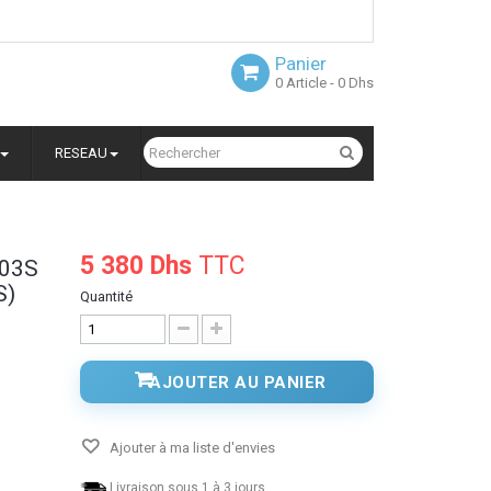
Panier
0
Article
- 0 Dhs
RESEAU
5 380 Dhs
TTC
503S
S)
Quantité
AJOUTER AU PANIER
Ajouter à ma liste d'envies
Livraison sous 1 à 3 jours.