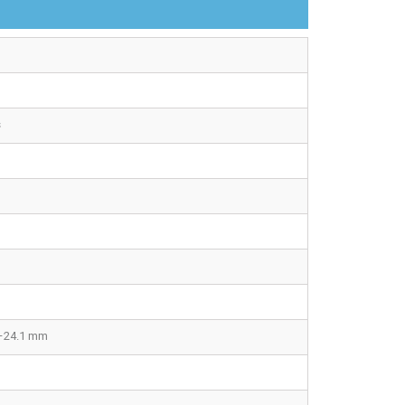
s
2–24.1 mm