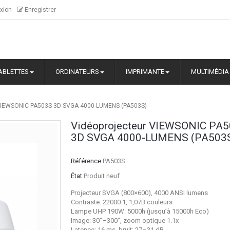
xion
Enregistrer
ABLETTES
ORDINATEURS
IMPRIMANTE
MULTIMÉDIA
 VIEWSONIC PA503S 3D SVGA 4000-LUMENS (PA503S)
Vidéoprojecteur VIEWSONIC PA
3D SVGA 4000-LUMENS (PA503
Référence
PA503S
État
Produit neuf
Projecteur SVGA (800×600), 4000 ANSI lumens
Contraste: 22000:1, 1,07B couleurs
Lampe UHP 190W: 5000h (jusqu’à 15000h Eco)
Image: 30"–300", zoom optique 1.1x
Latence: 16 ms, bruit: 27–31 dB