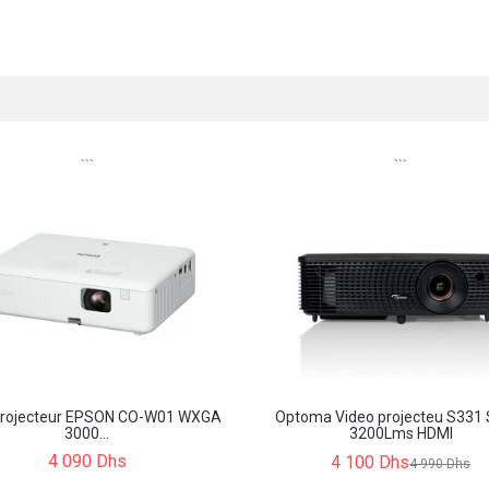
```
```
projecteur EPSON CO-W01 WXGA
Optoma Video projecteu S331
3000...
3200Lms HDMI
4 090 Dhs
4 100 Dhs
4 990 Dhs