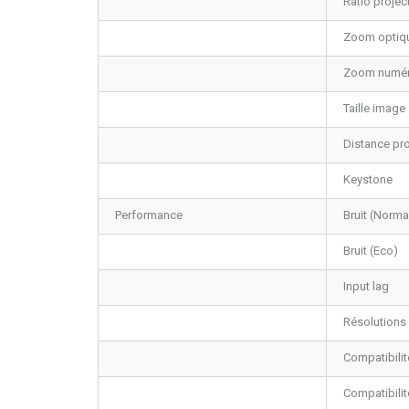
Ratio projec
Zoom optiq
Zoom numér
Taille image
Distance pro
Keystone
Performance
Bruit (Norma
Bruit (Eco)
Input lag
Résolutions
Compatibili
Compatibilit