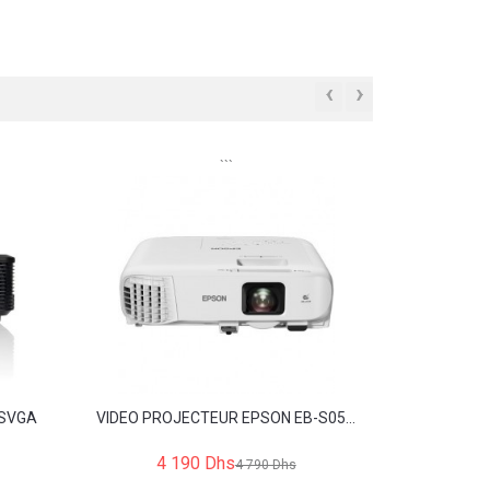
‹
›
```
 SVGA
VIDEO PROJECTEUR EPSON EB-S05...
4 190 Dhs
4 790 Dhs