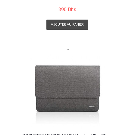
390 Dhs
AJOUTER AU PANIER
```
```