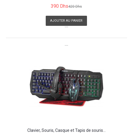
390 Dhs
420 Dhs
AJOUTER AU PANIER
```
```
Clavier, Souris, Casque et Tapis de souris...