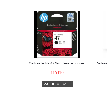
```
Cartouche HP 47 Noir d'encre origine...
Cartouc
110 Dhs
AJOUTER AU PANIER
```
```