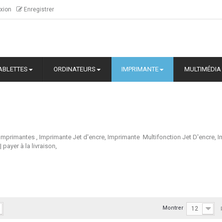
xion
Enregistrer
ABLETTES
ORDINATEURS
IMPRIMANTE
MULTIMÉDIA
es Imprimantes , Imprimante Jet d'encre, Imprimante Multifonction Jet D'e
payer à la livraison,
Montrer
12