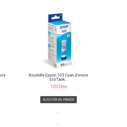
```
ncre
Bouteille Epson 103 Cyan d'encre
EcoTank...
120 Dhs
AJOUTER AU PANIER
```
```