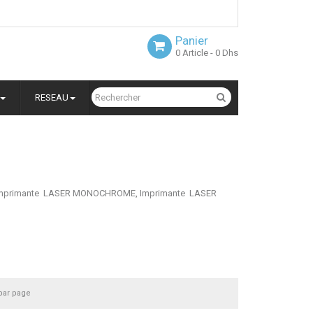
Panier
0
Article
- 0 Dhs
RESEAU
ncre, Imprimante LASER MONOCHROME, Imprimante LASER
par page