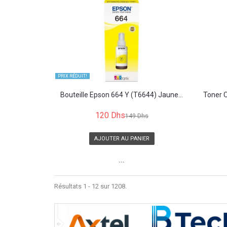
PRIX ​​RÉDUIT!
Bouteille Epson 664 Y (T6644) Jaune...
Toner
120 Dhs
149 Dhs
AJOUTER AU PANIER
```
Résultats 1 - 12 sur 1208.