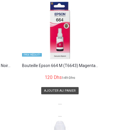
PRIX ​​RÉDUIT!
oir...
Bouteille Epson 664 M (T6643) Magenta...
120 Dhs
149 Dhs
AJOUTER AU PANIER
```
```