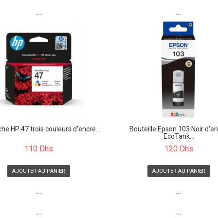
```
```
he HP 47 trois couleurs d'encre...
Bouteille Epson 103 Noir d'e
EcoTank...
110 Dhs
120 Dhs
AJOUTER AU PANIER
AJOUTER AU PANIER
```
```
```
```