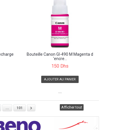
recharge
Bouteille Canon GI-490 M Magenta d
'encre...
150 Dhs
AJOUTER AU PANIER
```
Afficher tout
...
101