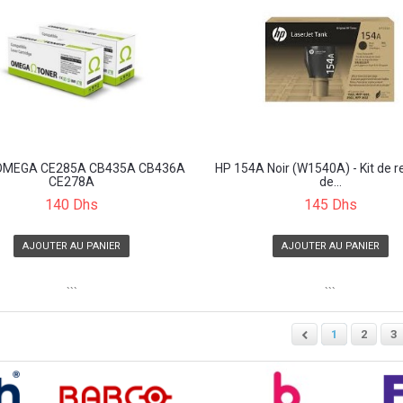
 OMEGA CE285A CB435A CB436A
HP 154A Noir (W1540A) - Kit de 
CE278A
de...
140 Dhs
145 Dhs
AJOUTER AU PANIER
AJOUTER AU PANIER
```
```
1
2
3