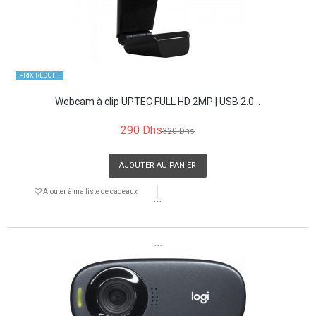
PRIX ​​RÉDUIT!
Webcam à clip UPTEC FULL HD 2MP | USB 2.0...
290 Dhs
320 Dhs
AJOUTER AU PANIER
Ajouter à ma liste de cadeaux
```
```