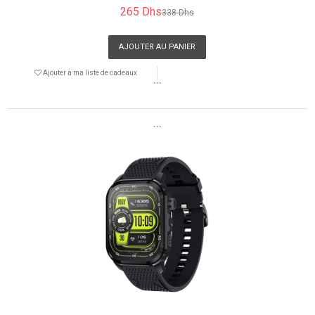
265 Dhs
338 Dhs
AJOUTER AU PANIER
Ajouter à ma liste de cadeaux
```
```