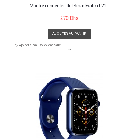
Montre connectée Itel Smartwatch 021...
270 Dhs
AJOUTER AU PANIER
Ajouter à ma liste de cadeaux
```
```