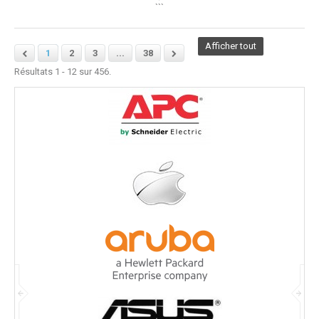
```
Afficher tout
1
2
3
...
38
Résultats 1 - 12 sur 456.