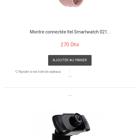
Montre connectée Itel Smartwatch 021...
270 Dhs
AJOUTER AU PANIER
Ajouter à ma liste de cadeaux
```
```