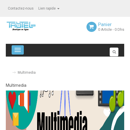
Contactez-nous
Lien rapide
Panier
0
Article
- 0 Dhs
Navigation bascule
Multimedia
Multimedia