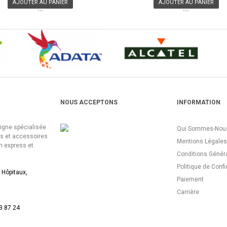
AJOUTER AU PANIER
AJOUTER AU PANIER
```
```
NOUS ACCEPTONS
INFORMATION
ligne spécialisée
Qui Sommes-Nous
es et accessoires
Mentions Légales
n express et
Conditions Génér
Politique de Confi
 Hôpitaux,
Paiement
Carrière
3 87 24