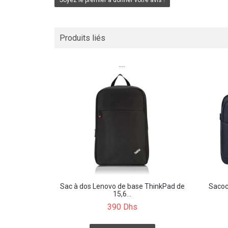
Soyez le premier à donner votre avis !
Produits liés
```
Sac à dos Lenovo de base ThinkPad de
Sacoc
15,6...
390 Dhs