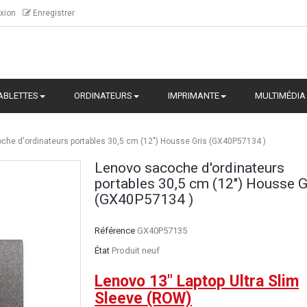
xion
Enregistrer
ABLETTES
ORDINATEURS
IMPRIMANTE
MULTIMÉDIA
che d'ordinateurs portables 30,5 cm (12") Housse Gris (GX40P57134 )
Lenovo sacoche d'ordinateurs
portables 30,5 cm (12") Housse G
(GX40P57134 )
Référence
GX40P57135
État
Produit neuf
Lenovo 13" Laptop Ultra Slim
Sleeve (ROW)