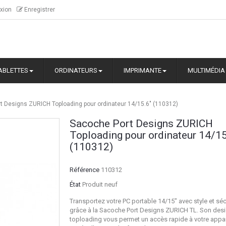
xion
Enregistrer
ABLETTES
ORDINATEURS
IMPRIMANTE
MULTIMÉDIA
t Designs ZURICH Toploading pour ordinateur 14/15.6" (110312)
Sacoche Port Designs ZURICH
Toploading pour ordinateur 14/15
(110312)
Référence
110312
État
Produit neuf
Transportez votre PC portable 14/15" avec style et séc
grâce à la Sacoche Port Designs ZURICH TL. Son des
toploading vous permet un accès rapide à votre appar