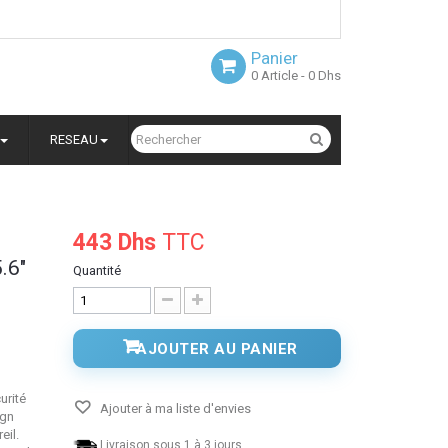
Panier
0
Article
- 0 Dhs
RESEAU
443 Dhs
TTC
.6"
Quantité
AJOUTER AU PANIER
urité
Ajouter à ma liste d'envies
ign
eil.
Livraison sous 1 à 3 jours.