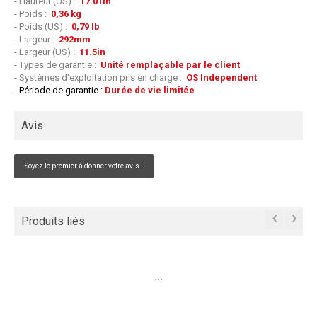
- Hauteur (US) :
17.01in
- Poids :
0,36 kg
- Poids (US) :
0,79 lb
- Largeur :
292mm
- Largeur (US) :
11.5in
- Types de garantie :
Unité remplaçable par le client
- Systèmes d'exploitation pris en charge :
OS Independent
- Période de garantie :
Durée de vie limitée
Avis
Soyez le premier à donner votre avis !
‹
›
Produits liés
```