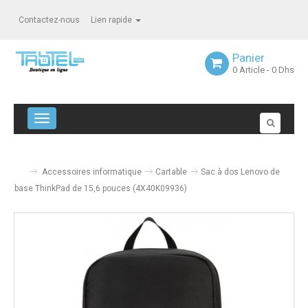
Contactez-nous
Lien rapide
Panier
0
Article
- 0 Dhs
Navigation bascule
Accessoires informatique
Cartable
Sac à dos Lenovo de
base ThinkPad de 15,6 pouces (4X40K09936)