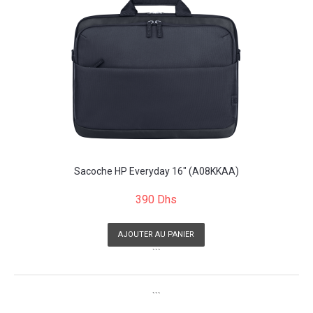
Sacoche HP Everyday 16" (A08KKAA)
390 Dhs
AJOUTER AU PANIER
```
```