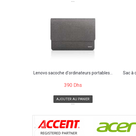
```
Lenovo sacoche d'ordinateurs portables...
Sac à 
390 Dhs
AJOUTER AU PANIER
```