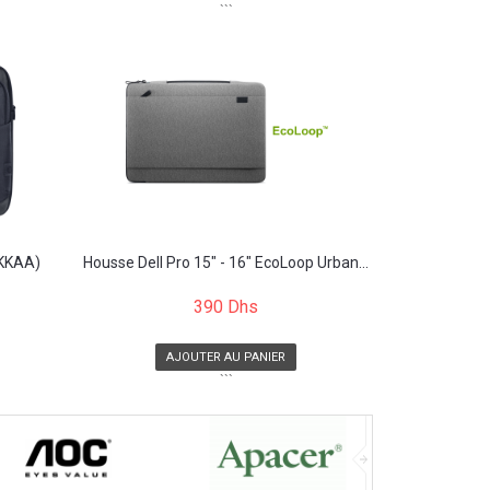
```
8KKAA)
Housse Dell Pro 15" - 16" EcoLoop Urban...
390 Dhs
AJOUTER AU PANIER
```