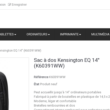
xion
Enregistrer
ABLETTES
ORDINATEURS
IMPRIMANTE
MULTIMÉDIA
ensington EQ 14'' (K60391WW)
Sac à dos Kensington EQ 14''
(K60391WW)
Référence
K60391WW
État
Produit neuf
Peut accueillir jusqu'à 14” ordinateurs portables
Fabriqué à partir de bouteilles en plastique de 14,5 x 
Moderne, léger et confortable
Bretelles rembourrées et dos
Compartiment interne rembourré pour ordinateur port