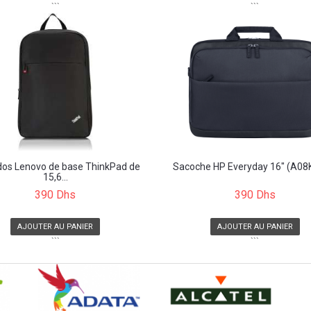
```
```
dos Lenovo de base ThinkPad de
Sacoche HP Everyday 16" (A0
15,6...
390 Dhs
390 Dhs
AJOUTER AU PANIER
AJOUTER AU PANIER
```
```