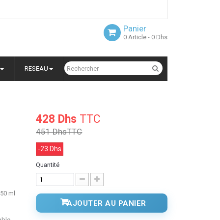
Panier
0
Article
- 0 Dhs
RESEAU
428 Dhs
TTC
451 Dhs
TTC
-23 Dhs
Quantité
250 ml
AJOUTER AU PANIER
able