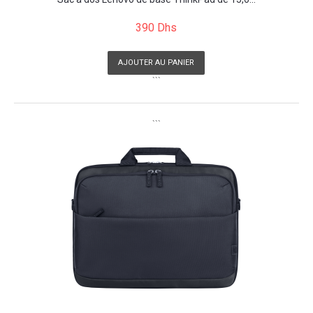
390 Dhs
AJOUTER AU PANIER
```
```