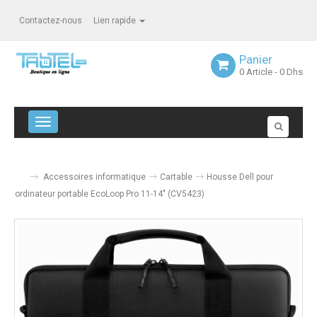
Contactez-nous
Lien rapide
Panier
0
Article
- 0 Dhs
Navigation bascule
Accessoires informatique
Cartable
Housse Dell pour
ordinateur portable EcoLoop Pro 11-14" (CV5423)