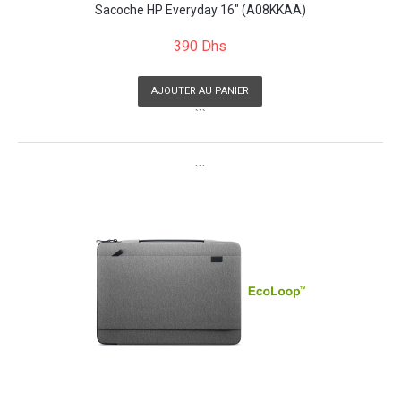
Sacoche HP Everyday 16" (A08KKAA)
390 Dhs
AJOUTER AU PANIER
```
```