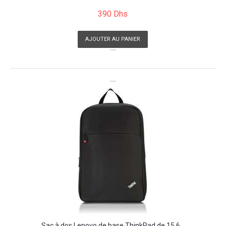
390 Dhs
AJOUTER AU PANIER
```
```
Sac à dos Lenovo de base ThinkPad de 15,6...