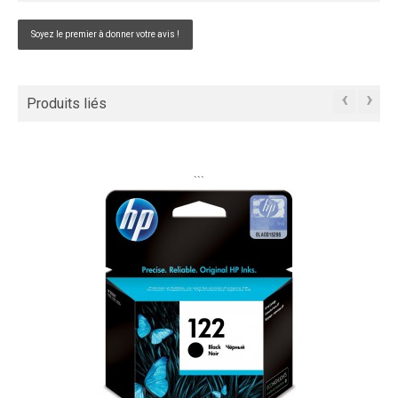
Soyez le premier à donner votre avis !
‹
›
Produits liés
```