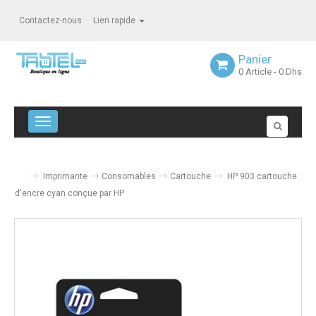
Contactez-nous
Lien rapide
Panier
0
Article
- 0 Dhs
Navigation bascule
Imprimante
Consomables
Cartouche
HP 903 cartouche
d'encre cyan conçue par HP