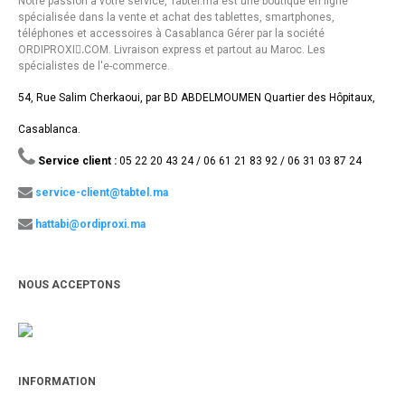
Notre passion à votre service, Tabtel.ma est une boutique en ligne
spécialisée dans la vente et achat des tablettes, smartphones,
téléphones et accessoires à Casablanca Gérer par la société
ORDIPROXI.ِCOM. Livraison express et partout au Maroc. Les
spécialistes de l'e-commerce.
54, Rue Salim Cherkaoui, par BD ABDELMOUMEN Quartier des Hôpitaux,
Casablanca.
Service client :
05 22 20 43 24 / 06 61 21 83 92 / 06 31 03 87 24
service-client@tabtel.ma
hattabi@ordiproxi.ma
NOUS ACCEPTONS
INFORMATION