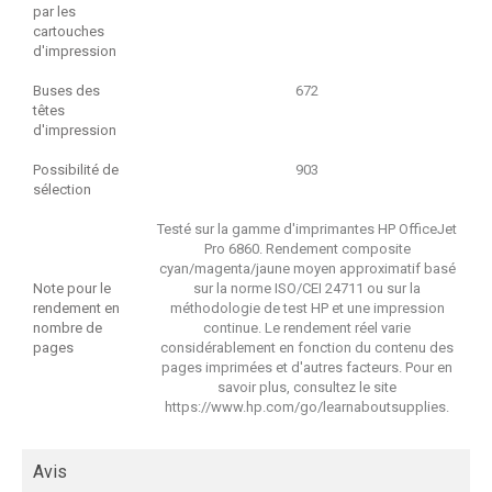
par les
cartouches
d'impression
Buses des
672
têtes
d'impression
Possibilité de
903
sélection
Testé sur la gamme d'imprimantes HP OfficeJet
Pro 6860. Rendement composite
cyan/magenta/jaune moyen approximatif basé
Note pour le
sur la norme ISO/CEI 24711 ou sur la
rendement en
méthodologie de test HP et une impression
nombre de
continue. Le rendement réel varie
pages
considérablement en fonction du contenu des
pages imprimées et d'autres facteurs. Pour en
savoir plus, consultez le site
https://www.hp.com/go/learnaboutsupplies.
Avis