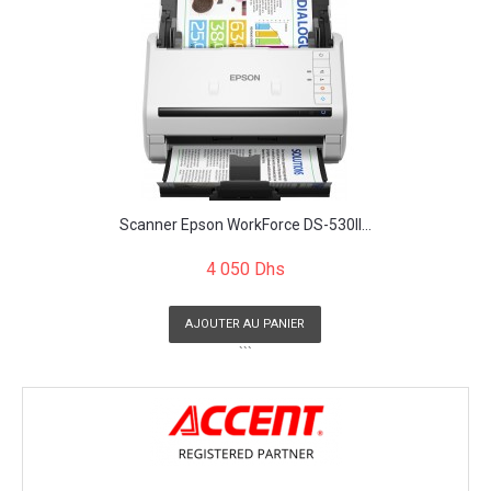
Scanner Epson WorkForce DS-530II...
4 050 Dhs
AJOUTER AU PANIER
```