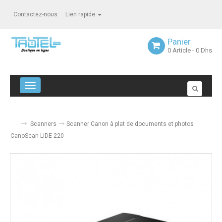
Contactez-nous
Lien rapide
Panier
0
Article
- 0 Dhs
Navigation bascule
Scanners
Scanner Canon à plat de documents et photos
CanoScan LiDE 220