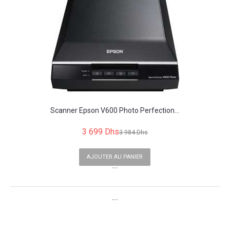
Scanner Epson V600 Photo Perfection...
3 699 Dhs
3 984 Dhs
AJOUTER AU PANIER
```
```