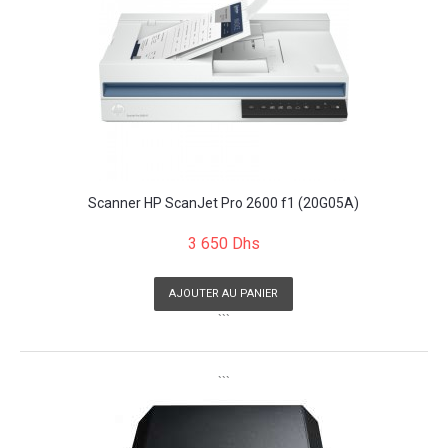
Scanner HP ScanJet Pro 2600 f1 (20G05A)
3 650 Dhs
AJOUTER AU PANIER
```
```