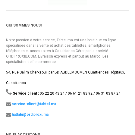
QUI SOMMES NOUS!
Notre passion à votre service, Tabtel.ma est une boutique en ligne
spécialisée dans la vente et achat des tablettes, smartphones,
téléphones et accessoires à Casablanca Gérer par la société
ORDIPROXI.ِCOM. Livraison express et partout au Maroc. Les
spécialistes de l'e-commerce.
54, Rue Salim Cherkaoui, par BD ABDELMOUMEN Quartier des Hôpitaux,
Casablanca.
Service client :
05 22 20 43 24 / 06 61 21 83 92 / 06 31 03 87 24
service-client@tabtel.ma
hattabi@ordiproxi.ma
NOUS ACCEPTONS