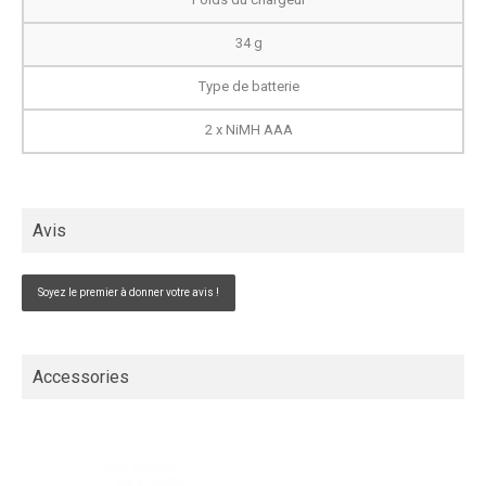
34 g
Type de batterie
2 x NiMH AAA
Avis
Soyez le premier à donner votre avis !
Accessories