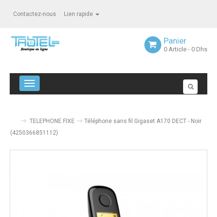
Contactez-nous
Lien rapide
Panier
0
Article
- 0 Dhs
Navigation bascule
TELEPHONE FIXE
Téléphone sans fil Gigaset A170 DECT - Noir
(4250366851112)