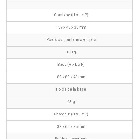
Combiné (H x L x P)
159 x 48 x 30 mm
Poids du combiné avec pile
108 g
Base (H x L x P)
89 x 89 x 43 mm
Poids de la base
63 g
Chargeur (H x L x P)
38 x 69 x 75 mm
Poids du chargeur