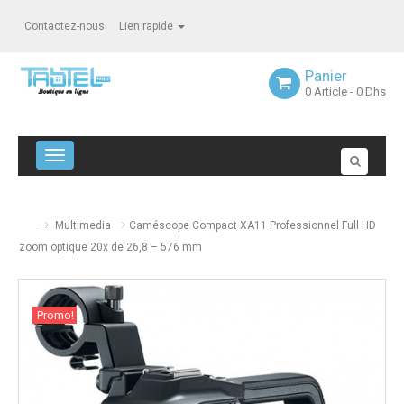
Contactez-nous
Lien rapide
Panier
0
Article
- 0 Dhs
Navigation bascule
Multimedia
Caméscope Compact XA11 Professionnel Full HD
zoom optique 20x de 26,8 – 576 mm
Promo!