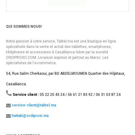
QUI SOMMES NOUS!
Notre passion à votre service, Tabtel.ma est une boutique en ligne
spécialisée dans la vente et achat des tablettes, smartphones,
téléphones et accessoires à Casablanca Gérer par la société
ORDIPROXI.ِCOM. Livraison express et partout au Maroc. Les
spécialistes de l'e-commerce.
54, Rue Salim Cherkaoui, par BD ABDELMOUMEN Quartier des Hôpitaux,
Casablanca.
Service client :
05 22 20 43 24 / 06 61 21 83 92 / 06 31 03 87 24
service-client@tabtel.ma
hattabi@ordiproxi.ma