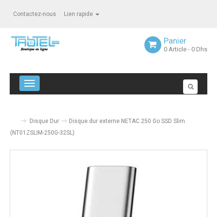
Contactez-nous
Lien rapide
Panier
0
Article
- 0 Dhs
Navigation bascule
Disque Dur
Disque dur externe NETAC 250 Go SSD Slim
(NT01ZSLIM-250G-32SL)