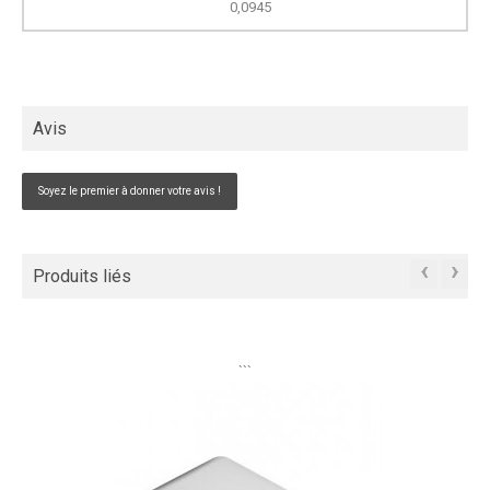
0,0945
Avis
Soyez le premier à donner votre avis !
‹
›
Produits liés
```