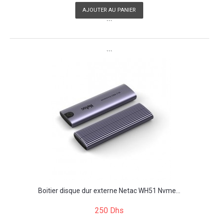
AJOUTER AU PANIER
```
```
Boitier disque dur externe Netac WH51 Nvme...
250 Dhs