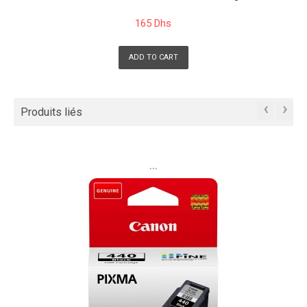
165 Dhs
ADD TO CART
‹
›
Produits liés
```