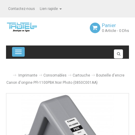
Contactez-nous
Lien rapide
Panier
0
Article
- 0 Dhs
Navigation bascule
Imprimante
Consomables
Cartouche
Bouteille d'encre
Canon d'origine PFI-1100PBK Noir Photo (0850C001AA)