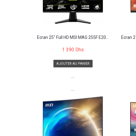
Écran 25" Full HD MSI MAG 255F E20...
Écran 2
1 390 Dhs
AJOUTER AU PANIER
```
```