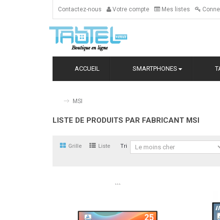
Contactez-nous
Votre compte
Mes listes
Conne
ACCUEIL
SMARTPHONES
T
MSI
LISTE DE PRODUITS PAR FABRICANT MSI
Grille
Liste
Tri
```