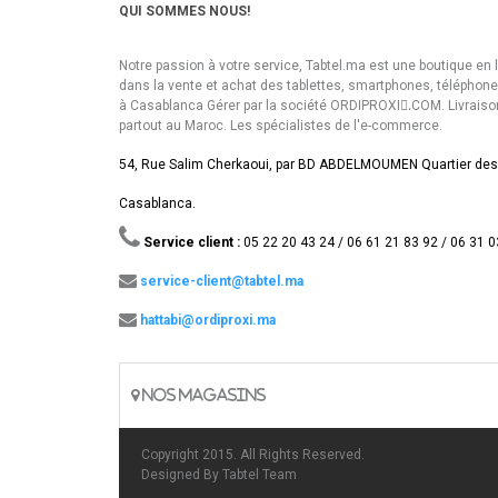
QUI SOMMES NOUS!
Notre passion à votre service, Tabtel.ma est une boutique en 
dans la vente et achat des tablettes, smartphones, téléphon
à Casablanca Gérer par la société ORDIPROXI.ِCOM. Livraiso
partout au Maroc. Les spécialistes de l'e-commerce.
54, Rue Salim Cherkaoui, par BD ABDELMOUMEN Quartier des
Casablanca.
Service client :
05 22 20 43 24 / 06 61 21 83 92 / 06 31 0
service-client@tabtel.ma
hattabi@ordiproxi.ma
NOS MAGASINS
Copyright 2015. All Rights Reserved.
Designed By
Tabtel Team