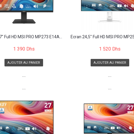
7" Full HD MSI PRO MP273 E14A...
Écran 24,5" Full HD MSI PRO MP25
1 390 Dhs
1 520 Dhs
AJOUTER AU PANIER
AJOUTER AU PANIER
```
```
```
```