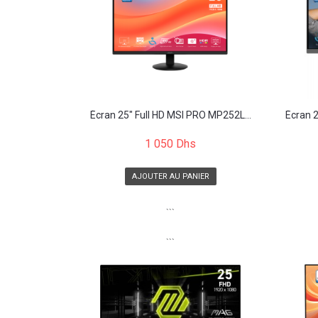
Écran 25" Full HD MSI PRO MP252L...
Écran 2
1 050 Dhs
AJOUTER AU PANIER
```
```