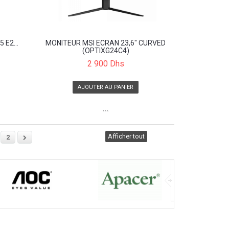
 E2...
MONITEUR MSI ECRAN 23,6" CURVED
(OPTIXG24C4)
2 900 Dhs
AJOUTER AU PANIER
```
Afficher tout
2