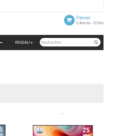
Panier
0
Article
- 0 Dhs
RESEAU
```