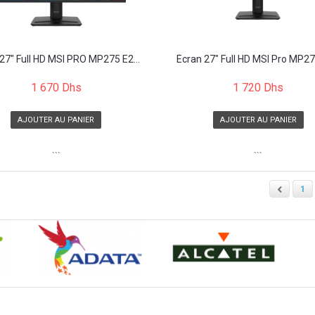
27" Full HD MSI PRO MP275 E2...
Écran 27" Full HD MSI Pro MP275
1 670 Dhs
1 720 Dhs
AJOUTER AU PANIER
AJOUTER AU PANIER
```
```
1