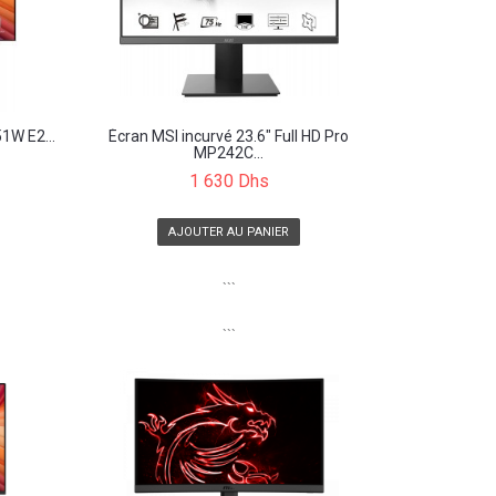
1W E2...
Écran MSI incurvé 23.6" Full HD Pro
MP242C...
1 630 Dhs
AJOUTER AU PANIER
```
```