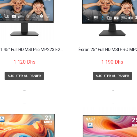
1.45” Full HD MSI Pro MP223 E2...
Écran 25" Full HD MSI PRO MP2
1 120 Dhs
1 190 Dhs
AJOUTER AU PANIER
AJOUTER AU PANIER
```
```
```
```