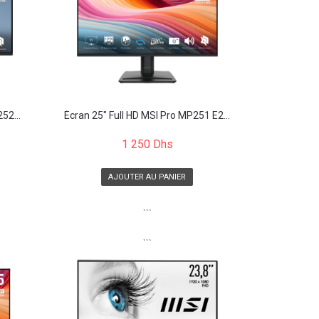
52...
Écran 25" Full HD MSI Pro MP251 E2...
1 250 Dhs
AJOUTER AU PANIER
```
```