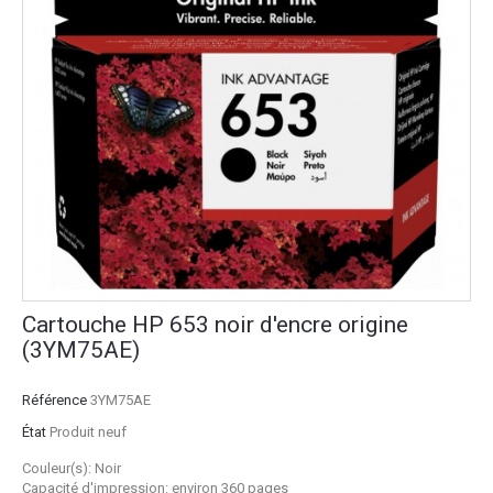
Cartouche HP 653 noir d'encre origine
(3YM75AE)
Référence
3YM75AE
État
Produit neuf
Couleur(s): Noir
Capacité d'impression: environ 360 pages