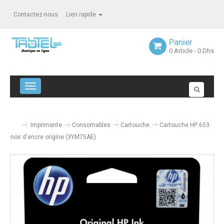
Contactez-nous
Lien rapide
Panier
0
Article
- 0 Dhs
Navigation bascule
Imprimante
Consomables
Cartouche
Cartouche HP 653
noir d'encre origine (3YM75AE)