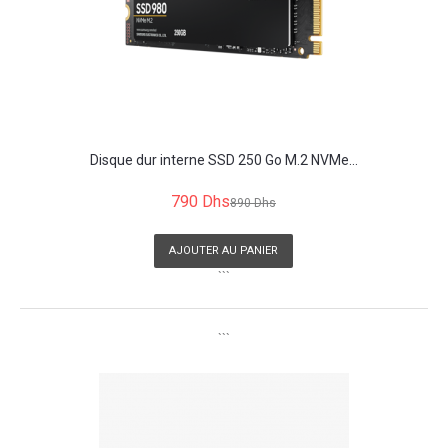
Disque dur interne SSD 250 Go M.2 NVMe...
790 Dhs
890 Dhs
AJOUTER AU PANIER
```
```