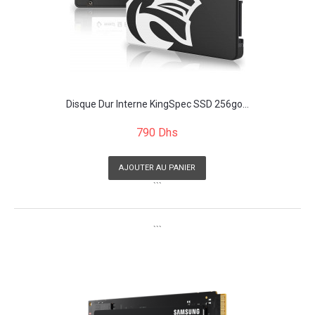
Disque Dur Interne KingSpec SSD 256go...
790 Dhs
AJOUTER AU PANIER
```
```