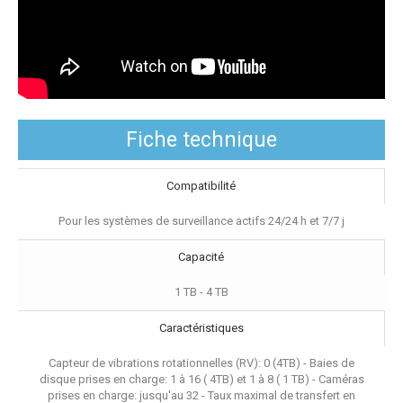
Fiche technique
Compatibilité
Pour les systèmes de surveillance actifs 24/24 h et 7/7 j
Capacité
1 TB - 4 TB
Caractéristiques
Capteur de vibrations rotationnelles (RV): 0 (4TB) - Baies de
disque prises en charge: 1 à 16 ( 4TB) et 1 à 8 ( 1 TB) - Caméras
prises en charge: jusqu'au 32 - Taux maximal de transfert en