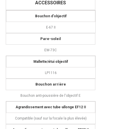
ACCESSOIRES
Bouchon d'objectif
E-67 II
Pare-soleil
EW-73C
M
allette/étui objectif
LP1116
Bouchon arrière
Bouchon anti-poussière de l'objectif E
Agrandissement avec tube-allonge EF12 II
Compatible (sauf sur la focale la plus élevée)