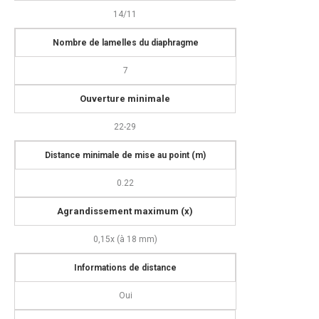
14/11
Nombre de lamelles du diaphragme
7
Ouverture minimale
22-29
Distance minimale de mise au point (m)
0.22
Agrandissement maximum (x)
0,15x (à 18 mm)
I
nformations de distance
Oui