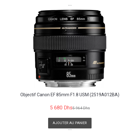
```
Objectif Canon EF 85mm F1.8 USM (2519A012BA)
5 680 Dhs
5 964 Dhs
AJOUTER AU PANIER
```