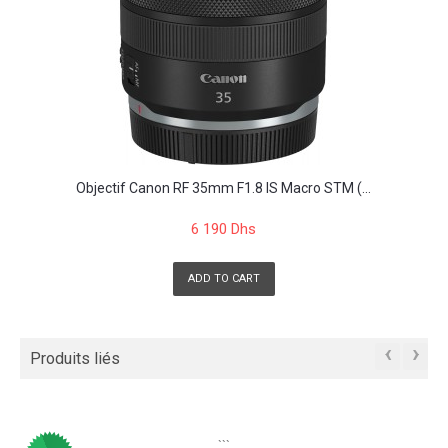
Objectif Canon RF 35mm F1.8 IS Macro STM (...
6 190 Dhs
ADD TO CART
‹
›
Produits liés
```