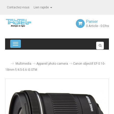
Contactez-nous
Lien rapide
Panier
0
Article
- 0 Dhs
Navigation bascule
Multimedia
Appareil photo camera
Canon objectif EF-S 10-
18mm f/4.5-5.6 IS STM