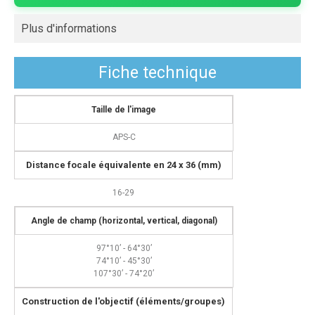
Plus d'informations
Fiche technique
Taille de l'image
APS-C
Distance focale équivalente en 24 x 36 (mm)
16-29
Angle de champ (horizontal, vertical, diagonal)
97°10’ - 64°30’
74°10’ - 45°30’
107°30’ - 74°20’
C
onstruction de l'objectif (éléments/groupes)