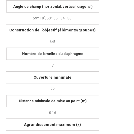
Angle de champ (horizontal, vertical, diagonal)
59º 10', 50º 35', 34º 55'
C
onstruction de l'objectif (éléments/groupes)
6/5
Nombre de lamelles du diaphragme
7
Ouverture minimale
22
Distance minimale de mise au point (m)
0.16
Agrandissement maximum (x)