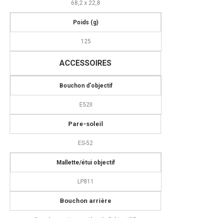
68,2 x 22,8
Poids (g)
125
ACCESSOIRES
Bouchon d'objectif
E52II
Pare-soleil
ES-52
M
allette/étui objectif
LP811
Bouchon arrière