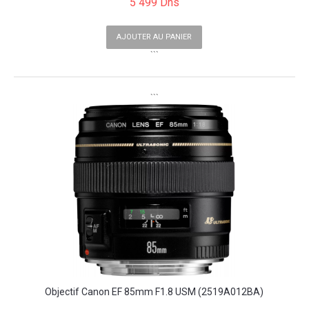
5 499 Dhs
AJOUTER AU PANIER
```
```
Objectif Canon EF 85mm F1.8 USM (2519A012BA)