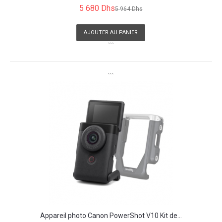
5 680 Dhs
5 964 Dhs
AJOUTER AU PANIER
```
```
Appareil photo Canon PowerShot V10 Kit de...