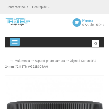
Contactez-nous
Lien rapide
Panier
0
Article
- 0 Dhs
Navigation bascule
Multimedia
Appareil photo camera
Objectif Canon EF-S
24mm f/2.8 STM (9522B005AA)