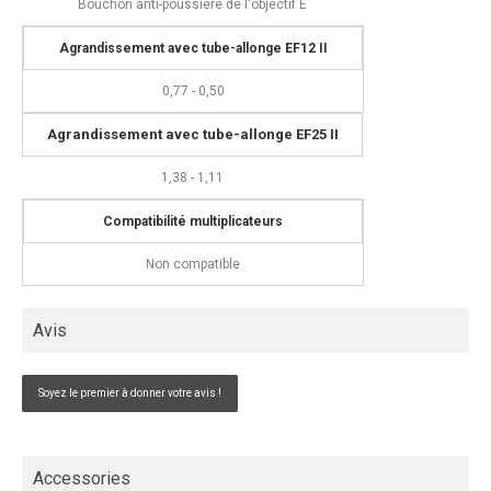
Bouchon anti-poussière de l'objectif E
Agrandissement avec tube-allonge EF12 II
0,77 - 0,50
Agrandissement avec tube-allonge EF25 II
1,38 - 1,11
Compatibilité multiplicateurs
Non compatible
Avis
Soyez le premier à donner votre avis !
Accessories