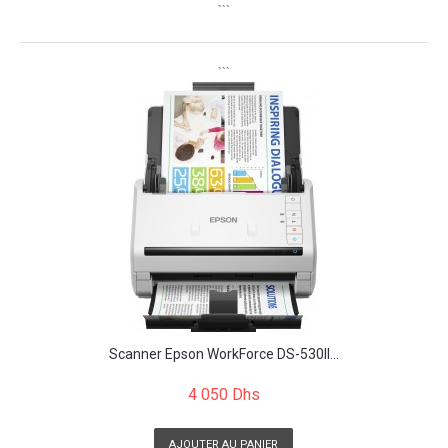
```
```
Scanner Epson WorkForce DS-530II...
4 050 Dhs
AJOUTER AU PANIER