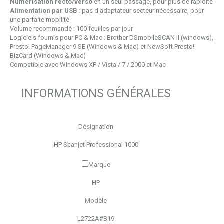
Numérisation recto/verso
en un seul passage, pour plus de rapidité
Alimentation par USB
: pas d'adaptateur secteur nécessaire, pour
une parfaite mobilité
Volume recommandé : 100 feuilles par jour
Logiciels fournis pour PC & Mac : Brother DSmobileSCAN II (windows),
Presto! PageManager 9 SE (Windows & Mac) et NewSoft Presto!
BizCard (Windows & Mac)
Compatible avec WIndows XP / Vista / 7 / 2000 et Mac
INFORMATIONS GÉNÉRALES
Désignation
HP Scanjet Professional 1000
Marque
HP
Modèle
L2722A#B19