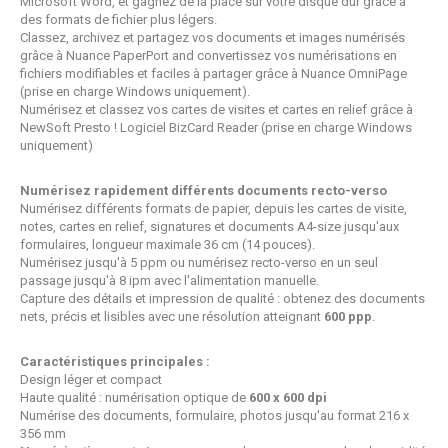
Microsoft Word, et gagnez de la place sur votre disque dur grâce à
des formats de fichier plus légers.
Classez, archivez et partagez vos documents et images numérisés
grâce à Nuance PaperPort and convertissez vos numérisations en
fichiers modifiables et faciles à partager grâce à Nuance OmniPage
(prise en charge Windows uniquement).
Numérisez et classez vos cartes de visites et cartes en relief grâce à
NewSoft Presto ! Logiciel BizCard Reader (prise en charge Windows
uniquement)
Numérisez rapidement différents documents recto-verso
Numérisez différents formats de papier, depuis les cartes de visite,
notes, cartes en relief, signatures et documents A4-size jusqu'aux
formulaires, longueur maximale 36 cm (14 pouces).
Numérisez jusqu'à 5 ppm ou numérisez recto-verso en un seul
passage jusqu'à 8 ipm avec l'alimentation manuelle.
Capture des détails et impression de qualité : obtenez des documents
nets, précis et lisibles avec une résolution atteignant
600 ppp
.
Caractéristiques principales :
Design léger et compact
Haute qualité : numérisation optique de
600 x 600 dpi
Numérise des documents, formulaire, photos jusqu'au format 216 x
356 mm