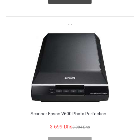
```
```
Scanner Epson V600 Photo Perfection...
3 699 Dhs
3 984 Dhs