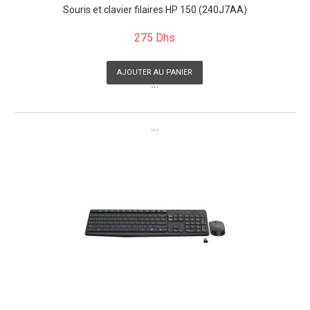
Souris et clavier filaires HP 150 (240J7AA)
275 Dhs
AJOUTER AU PANIER
```
```