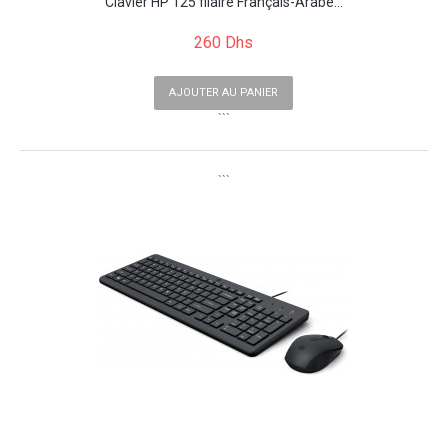
Clavier HP 125 filaire Français-Arabe...
260 Dhs
AJOUTER AU PANIER
```
```