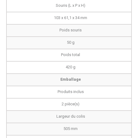
Souris (L x P x H)
103 x 61,1 x 34 mm
Poids souris
50 g
Poids total
420 g
Emballage
Produits inclus
2 pièce(s)
Largeur du colis
505 mm