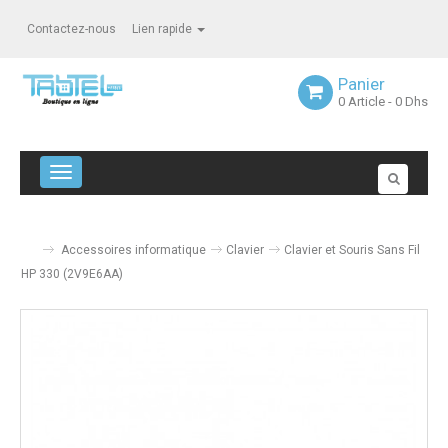
Contactez-nous
Lien rapide
Panier
0
Article
- 0 Dhs
Navigation bascule
Accessoires informatique
Clavier
Clavier et Souris Sans Fil
HP 330 (2V9E6AA)