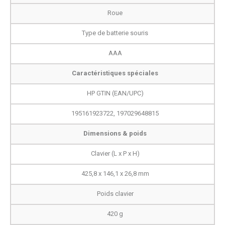
Roue
Type de batterie souris
AAA
Caractéristiques spéciales
HP GTIN (EAN/UPC)
195161923722, 197029648815
Dimensions & poids
Clavier (L x P x H)
425,8 x 146,1 x 26,8 mm
Poids clavier
420 g