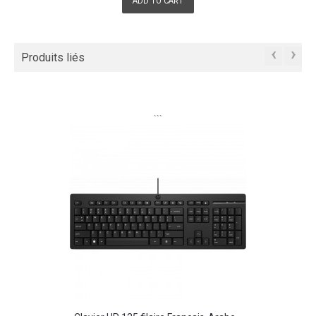
ADD TO CART
‹
›
Produits liés
```