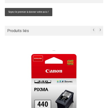
Soyez le premier à donner votre avis !
‹
›
Produits liés
```