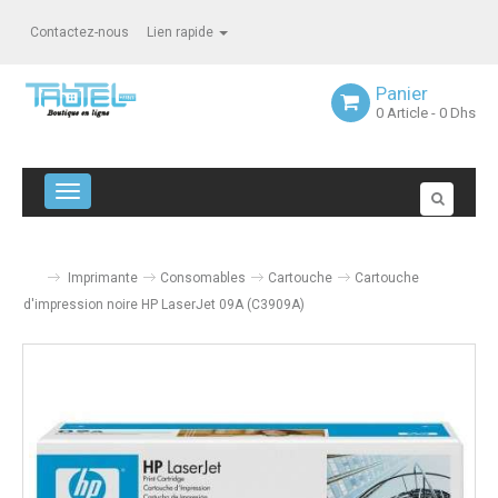
Contactez-nous
Lien rapide
Panier
0
Article
- 0 Dhs
Navigation bascule
Imprimante
Consomables
Cartouche
Cartouche
d'impression noire HP LaserJet 09A (C3909A)