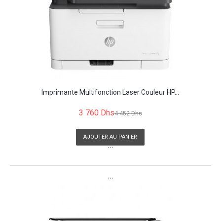
Imprimante Multifonction Laser Couleur HP...
3 760 Dhs
4 452 Dhs
AJOUTER AU PANIER
```
```