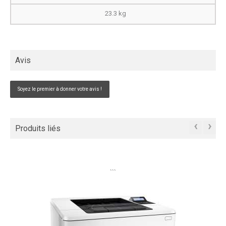
23.3 kg
Avis
Soyez le premier à donner votre avis !
‹
›
Produits liés
```