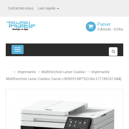
Contactez-nous
Lien rapide
Panier
0
Article
- 0 Dhs
Navigation bascule
Imprimante
Multifonction Laser Couleur
Imprimante
Multifonction Laser Couleur Canon i-SENSYS MF752Cdw II (7185C013AA)