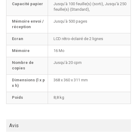
Capacité papier
Jusqu'à 100 feuille(s) (sorti), Jusqu'à 250
feuille(s) (Standard),
Mémoire envoi /
Jusqu'à 500 pages
réception
Ecran
LCD rétro-éclairé de 2 lignes
Mémoire
16 Mo
Nombre de
Jusqu'à 20 cpm
copies
Dimensions (l x p
368 x 360 x 311 mm
x h)
Poids
8,8 kg
Avis