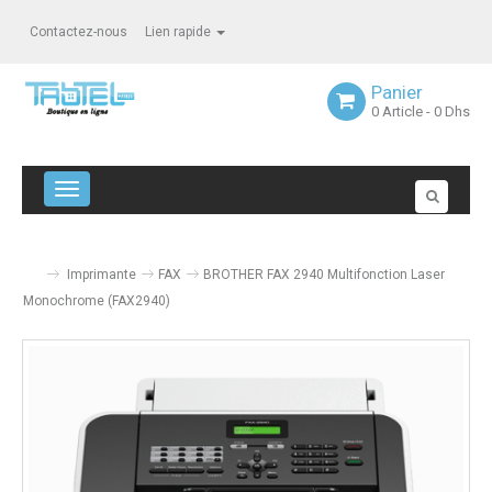
Contactez-nous
Lien rapide
Panier
0
Article
- 0 Dhs
Navigation bascule
Imprimante
FAX
BROTHER FAX 2940 Multifonction Laser
Monochrome (FAX2940)