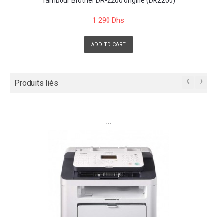
Tambour Brother DR-2200 origine (DR2200)
1 290 Dhs
ADD TO CART
‹
›
Produits liés
```