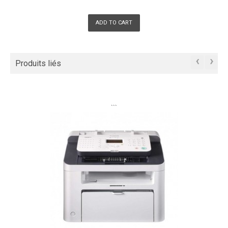
ADD TO CART
‹
›
Produits liés
```