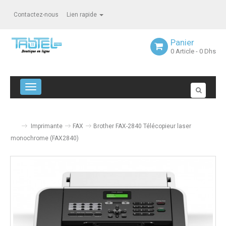
Contactez-nous
Lien rapide
Panier
0
Article
- 0 Dhs
Navigation bascule
Imprimante
FAX
Brother FAX-2840 Télécopieur laser
monochrome (FAX2840)