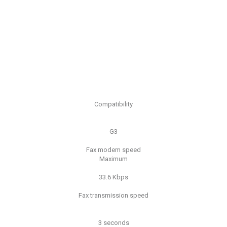
Compatibility
G3
Fax modem speed
Maximum
33.6 Kbps
Fax transmission speed
3 seconds