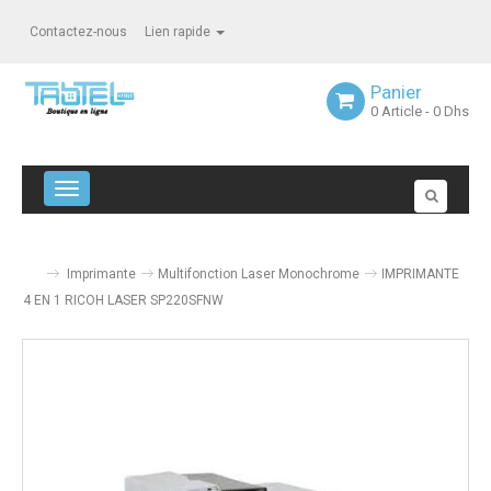
Contactez-nous
Lien rapide
Panier
0
Article
- 0 Dhs
Navigation bascule
Imprimante
Multifonction Laser Monochrome
IMPRIMANTE
4 EN 1 RICOH LASER SP220SFNW