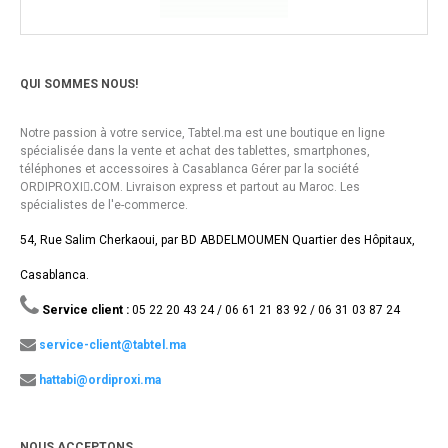
QUI SOMMES NOUS!
Notre passion à votre service, Tabtel.ma est une boutique en ligne
spécialisée dans la vente et achat des tablettes, smartphones,
téléphones et accessoires à Casablanca Gérer par la société
ORDIPROXI.ِCOM. Livraison express et partout au Maroc. Les
spécialistes de l'e-commerce.
54, Rue Salim Cherkaoui, par BD ABDELMOUMEN Quartier des Hôpitaux,
Casablanca.
Service client :
05 22 20 43 24 / 06 61 21 83 92 / 06 31 03 87 24
service-client@tabtel.ma
hattabi@ordiproxi.ma
NOUS ACCEPTONS