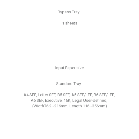
Bypass Tray:
1 sheets
Input Paper size
Standard Tray:
A4 SEF, Letter SEF, B5 SEF, A5 SEF/LEF, B6 SEF/LEF,
A6 SEF, Executive, 16K, Legal User-defined,
(Width76.2~216mm, Length 116~356mm)