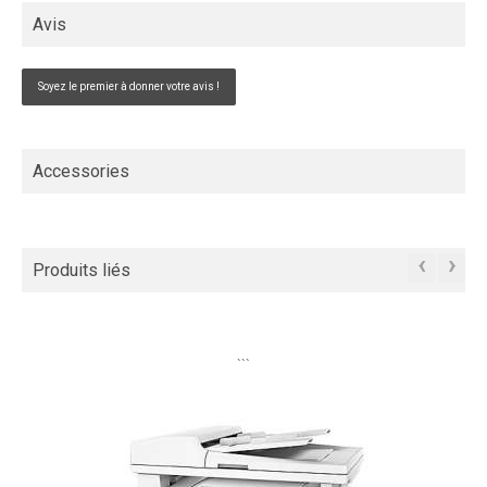
Avis
Soyez le premier à donner votre avis !
Accessories
‹
›
Produits liés
```