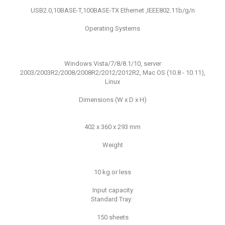
USB2.0,10BASE-T,100BASE-TX Ethernet ,IEEE802.11b/g/n
Operating Systems
Windows Vista/7/8/8.1/10, server
2003/2003R2/2008/2008R2/2012/2012R2, Mac OS (10.8 - 10.11),
Linux
Dimensions (W x D x H)
402 x 360 x 293 mm
Weight
10 kg or less
Input capacity
Standard Tray:
150 sheets