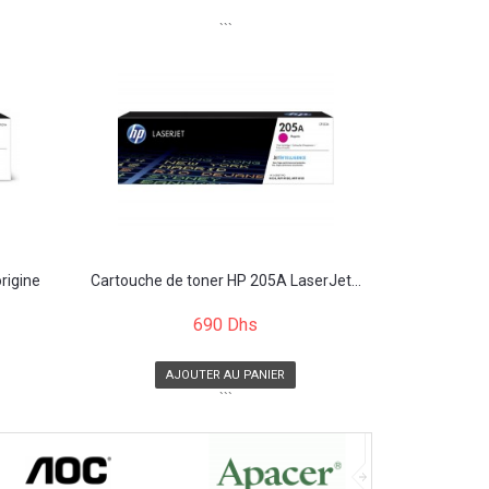
```
rigine
Cartouche de toner HP 205A LaserJet...
690 Dhs
AJOUTER AU PANIER
```