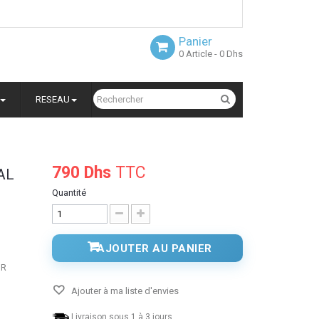
Panier
0
Article
- 0 Dhs
RESEAU
790 Dhs
TTC
AL
Quantité
AJOUTER AU PANIER
UR
Ajouter à ma liste d'envies
Livraison sous 1 à 3 jours.