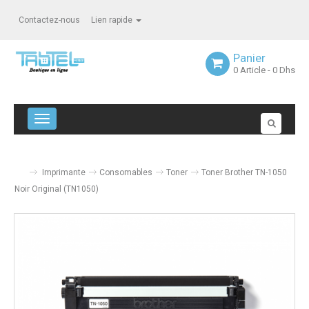
Contactez-nous
Lien rapide
Panier
0
Article
- 0 Dhs
Navigation bascule
Imprimante
Consomables
Toner
Toner Brother TN-1050
Noir Original (TN1050)