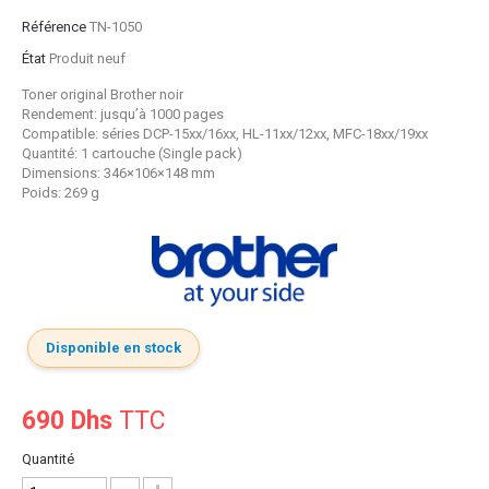
Référence
TN-1050
État
Produit neuf
Toner original Brother noir
Rendement: jusqu’à 1000 pages
Compatible: séries DCP-15xx/16xx, HL-11xx/12xx, MFC-18xx/19xx
Quantité: 1 cartouche (Single pack)
Dimensions: 346×106×148 mm
Poids: 269 g
Disponible en stock
690 Dhs
TTC
Quantité