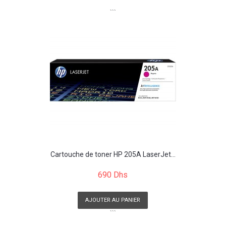
```
Cartouche de toner HP 205A LaserJet...
690 Dhs
AJOUTER AU PANIER
```