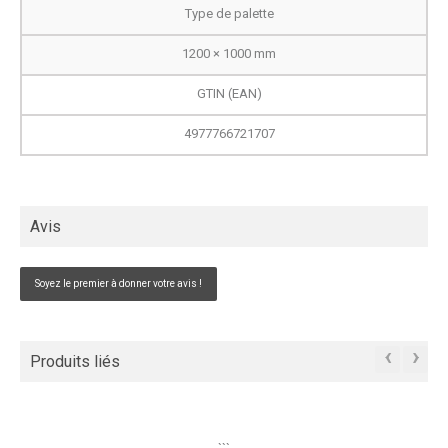
Type de palette
1200 × 1000 mm
GTIN (EAN)
4977766721707
Avis
Soyez le premier à donner votre avis !
‹
›
Produits liés