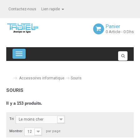
Contactez-nous
Lien rapide
Panier
0
Article
- 0 Dhs
Navigation bascule
Accessoires informatique
Souris
SOURIS
Il y a 153 produits.
Tri
Le moins cher
Montrer
par page
12