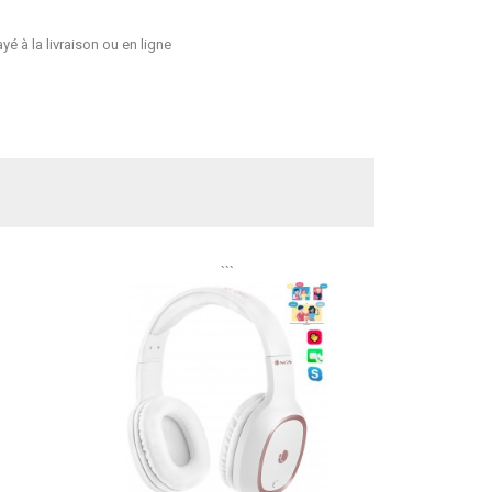
é à la livraison ou en ligne
```