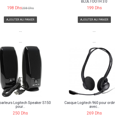
BLUETOOTH 3.0
198 Dhs
199 Dhs
208 Dhs
AJOUTER AU PANIER
AJOUTER AU PANIER
```
```
```
```
parleurs Logitech Speaker S150
Casque Logitech 960 pour ordi
pour...
avec...
250 Dhs
269 Dhs