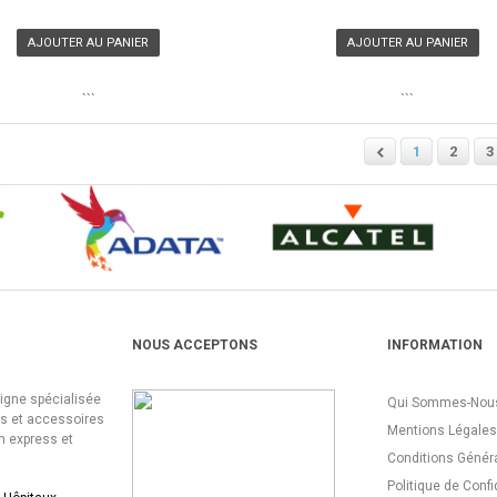
AJOUTER AU PANIER
AJOUTER AU PANIER
```
```
1
2
3
NOUS ACCEPTONS
INFORMATION
ligne spécialisée
Qui Sommes-Nous
es et accessoires
Mentions Légales
n express et
Conditions Génér
Politique de Confi