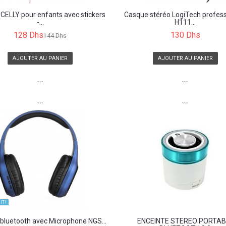
CELLY pour enfants avec stickers
Casque stéréo LogiTech profess
-...
H111...
128 Dhs
130 Dhs
144 Dhs
AJOUTER AU PANIER
AJOUTER AU PANIER
```
```
```
```
IT!
bluetooth avec Microphone NGS...
ENCEINTE STEREO PORTAB