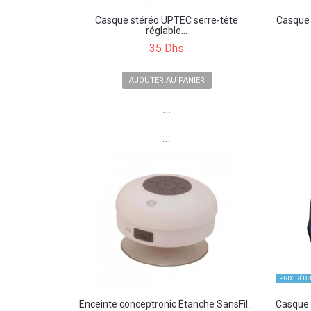
Casque stéréo UPTEC serre-tête
Casque 
réglable...
35 Dhs
AJOUTER AU PANIER
```
```
PRIX ​​RÉDU
Enceinte conceptronic Étanche SansFil...
Casque 