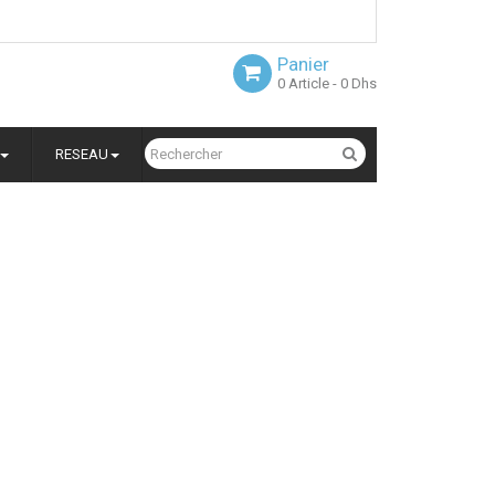
Panier
0
Article
- 0 Dhs
RESEAU