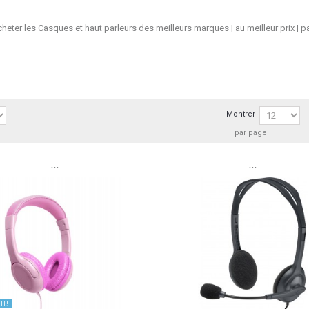
eter les Casques et haut parleurs des meilleurs marques | au meilleur prix | pay
Montrer
par page
```
```
IT!