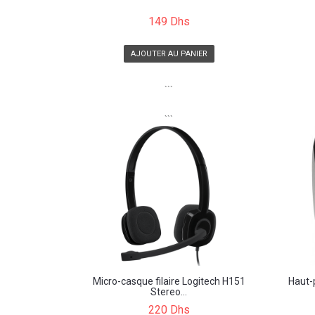
149 Dhs
AJOUTER AU PANIER
```
```
Micro-casque filaire Logitech H151
Haut-
Stereo...
220 Dhs