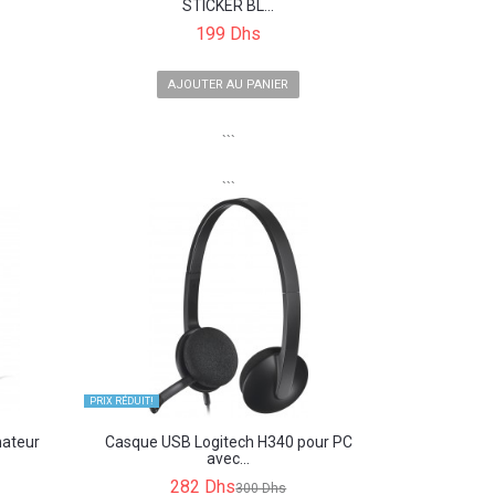
STICKER BL...
199 Dhs
AJOUTER AU PANIER
```
```
PRIX ​​RÉDUIT!
nateur
Casque USB Logitech H340 pour PC
avec...
282 Dhs
300 Dhs