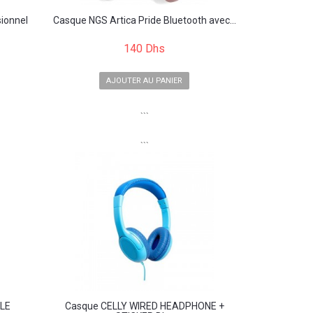
ionnel
Casque NGS Artica Pride Bluetooth avec...
140 Dhs
AJOUTER AU PANIER
```
```
LE
Casque CELLY WIRED HEADPHONE +