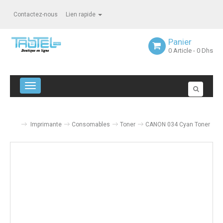
Contactez-nous
Lien rapide
Panier
0
Article
- 0 Dhs
Navigation bascule
Imprimante
Consomables
Toner
CANON 034 Cyan Toner