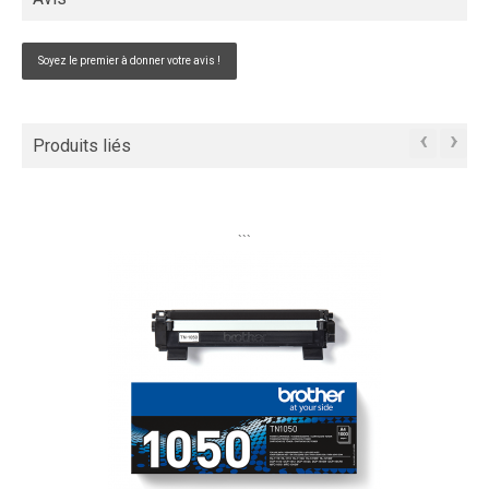
Soyez le premier à donner votre avis !
‹
›
Produits liés
```