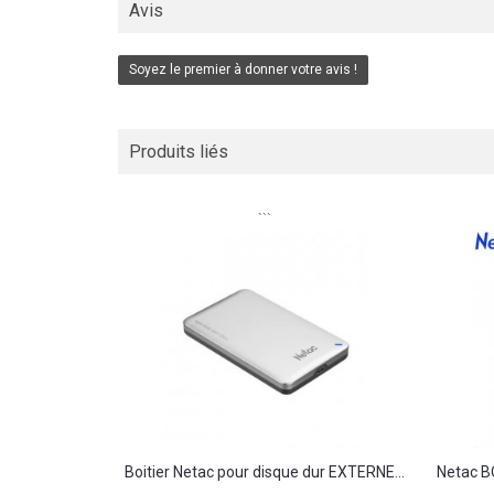
Avis
Soyez le premier à donner votre avis !
Produits liés
```
Boitier Netac pour disque dur EXTERNE...
Netac B