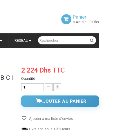
Panier
0
Article
- 0 Dhs
RESEAU
2 224 Dhs
TTC
B-C |
Quantité
AJOUTER AU PANIER
Ajouter à ma liste d'envies
Livraison sous 1 à 3 jours.