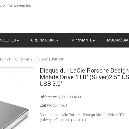
xion
Enregistrer
ABLETTES
ORDINATEURS
IMPRIMANTE
MULTIMÉDIA
Drive 1TB" (Silver)2.5"" USB-C | USB 3.0"
Disque dur LaCie Porsche Design
Mobile Drive 1TB" (Silver)2.5"" US
USB 3.0"
Référence
STFD1000400
État
Produit neuf
Disque dur LaCie Porsche Design Mobile Drive 1TB"
(Silver)2.5"" USB-C | USB 3.0"