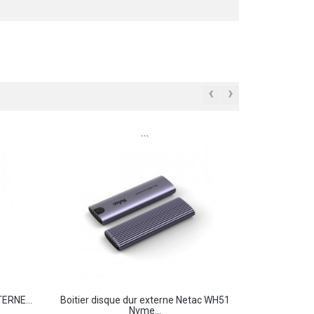
‹
›
```
TERNE...
Boitier disque dur externe Netac WH51
Nvme...