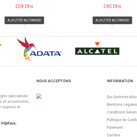
204 Dhs
240 Dhs
AJOUTER AU PANIER
AJOUTER AU PANIER
```
```
NOUS ACCEPTONS
INFORMATION
ligne spécialisée
Qui Sommes-Nous
es et accessoires
Mentions Légales
n express et
Conditions Génér
Politique de Confi
 Hôpitaux,
Paiement
Carrière