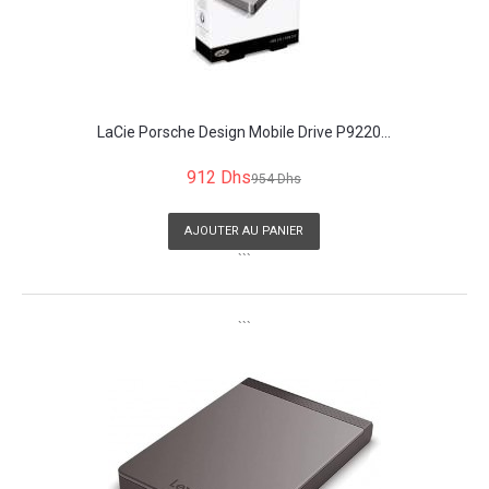
LaCie Porsche Design Mobile Drive P9220...
912 Dhs
954 Dhs
AJOUTER AU PANIER
```
```