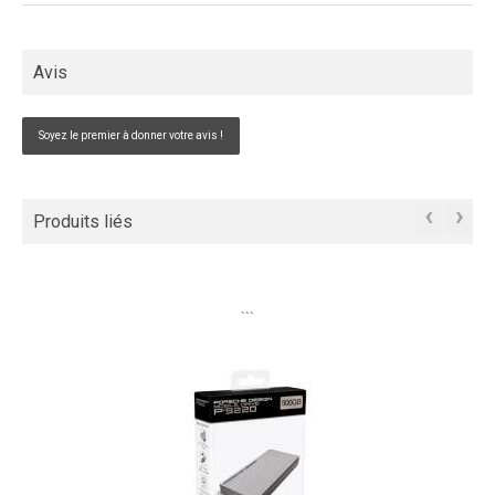
Avis
Soyez le premier à donner votre avis !
‹
›
Produits liés
```