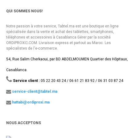
QUI SOMMES NOUS!
Notre passion à votre service, Tabtel.ma est une boutique en ligne
spécialisée dans la vente et achat des tablettes, smartphones,
téléphones et accessoires à Casablanca Gérer par la société
ORDIPROXI.ِCOM. Livraison express et partout au Maroc. Les
spécialistes de l'e-commerce.
54, Rue Salim Cherkaoui, par BD ABDELMOUMEN Quartier des Hôpitaux,
Casablanca.
Service client :
05 22 20 43 24 / 06 61 21 83 92 / 06 31 03 87 24
service-client@tabtel.ma
hattabi@ordiproxi.ma
NOUS ACCEPTONS