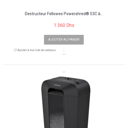
Destructeur Fellowes Powershred® 53C à...
1 360 Dhs
AJOUTER AU PANIER
Ajouter à ma liste de cadeaux
```
```