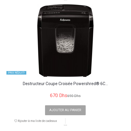
```
PRIX ​​RÉDUIT!
Destructeur Coupe Croisée Powershred® 6C...
670 Dhs
690 Dhs
AJOUTER AU PANIER
Ajouter à ma liste de cadeaux
```