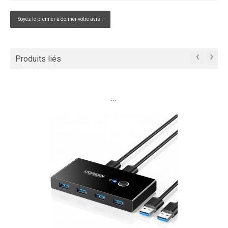
Soyez le premier à donner votre avis !
‹
›
Produits liés
```