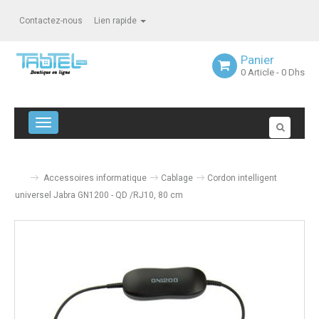
Contactez-nous
Lien rapide
Panier
0
Article
- 0 Dhs
Navigation bascule
Accessoires informatique
Cablage
Cordon intelligent
universel Jabra GN1200 - QD /RJ10, 80 cm