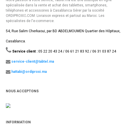
Notre passion à votre service, Tabtel.ma est une boutique en ligne
spécialisée dans la vente et achat des tablettes, smartphones,
téléphones et accessoires à Casablanca Gérer par la société
ORDIPROXI.ِCOM. Livraison express et partout au Maroc. Les
spécialistes de l'e-commerce.
54, Rue Salim Cherkaoui, par BD ABDELMOUMEN Quartier des Hôpitaux,
Casablanca.
Service client :
05 22 20 43 24 / 06 61 21 83 92 / 06 31 03 87 24
service-client@tabtel.ma
hattabi@ordiproxi.ma
NOUS ACCEPTONS
INFORMATION