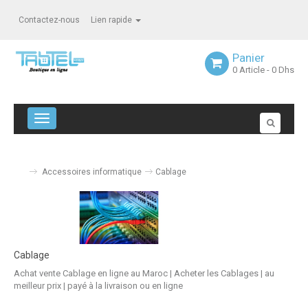
Contactez-nous
Lien rapide
Panier
0
Article
- 0 Dhs
Navigation bascule
Accessoires informatique
Cablage
Cablage
Achat vente Cablage en ligne au Maroc | Acheter les Cablages | au
meilleur prix | payé à la livraison ou en ligne