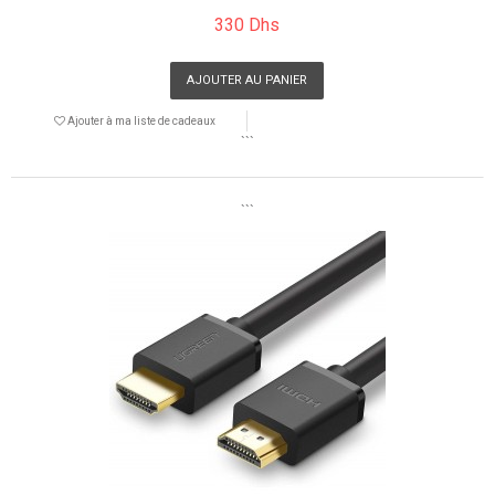
330 Dhs
AJOUTER AU PANIER
Ajouter à ma liste de cadeaux
```
```