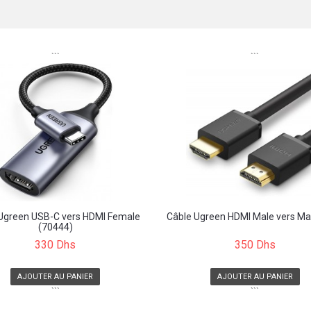
```
```
Ugreen USB-C vers HDMI Female
Câble Ugreen HDMI Male vers Male
(70444)
330 Dhs
350 Dhs
AJOUTER AU PANIER
AJOUTER AU PANIER
```
```