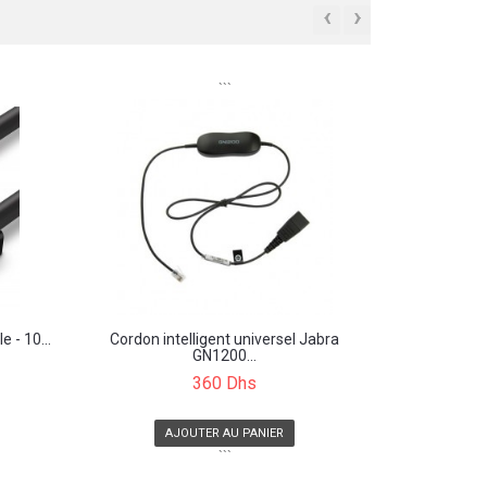
‹
›
```
 - 10...
Cordon intelligent universel Jabra
GN1200...
360 Dhs
AJOUTER AU PANIER
```