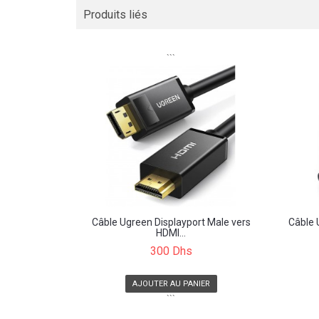
Produits liés
```
Câble Ugreen Displayport Male vers
Câble 
HDMI...
300 Dhs
AJOUTER AU PANIER
```