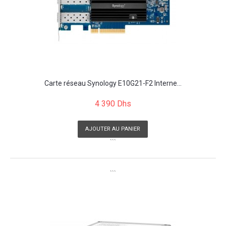
Carte réseau Synology E10G21-F2 Interne...
4 390 Dhs
AJOUTER AU PANIER
```
```