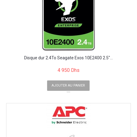
Disque dur 2.4To Seagate Exos 10E2400 2.5"...
4 950 Dhs
AJOUTER AU PANIER
```