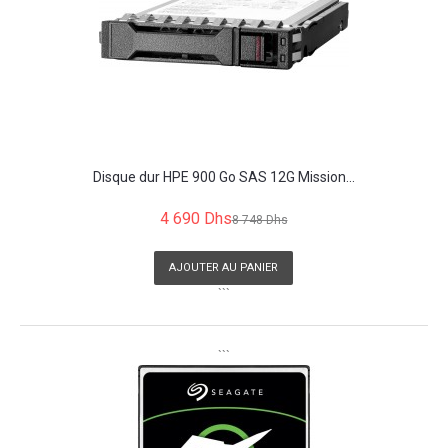
Disque dur HPE 900 Go SAS 12G Mission...
4 690 Dhs
8 748 Dhs
AJOUTER AU PANIER
```
```