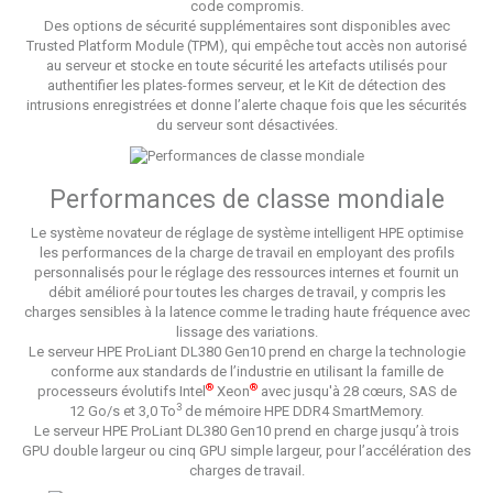
code compromis.
Des options de sécurité supplémentaires sont disponibles avec
Trusted Platform Module (TPM), qui empêche tout accès non autorisé
au serveur et stocke en toute sécurité les artefacts utilisés pour
authentifier les plates-formes serveur, et le Kit de détection des
intrusions enregistrées et donne l’alerte chaque fois que les sécurités
du serveur sont désactivées.
Performances de classe mondiale
Le système novateur de réglage de système intelligent HPE optimise
les performances de la charge de travail en employant des profils
personnalisés pour le réglage des ressources internes et fournit un
débit amélioré pour toutes les charges de travail, y compris les
charges sensibles à la latence comme le trading haute fréquence avec
lissage des variations.
Le serveur HPE ProLiant DL380 Gen10 prend en charge la technologie
conforme aux standards de l’industrie en utilisant la famille de
®
®
processeurs évolutifs Intel
Xeon
avec jusqu'à 28 cœurs, SAS de
3
12 Go/s et 3,0 To
de mémoire HPE DDR4 SmartMemory.
Le serveur HPE ProLiant DL380 Gen10 prend en charge jusqu’à trois
GPU double largeur ou cinq GPU simple largeur, pour l’accélération des
charges de travail.