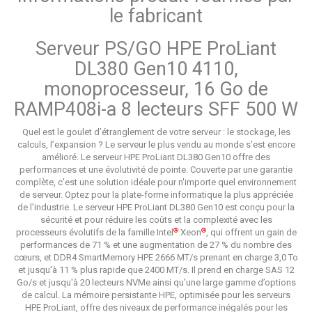
le fabricant
Serveur PS/GO HPE ProLiant
DL380 Gen10 4110,
monoprocesseur, 16 Go de
RAMP408i-a 8 lecteurs SFF 500 W
Quel est le goulet d’étranglement de votre serveur : le stockage, les
calculs, l’expansion ? Le serveur le plus vendu au monde s’est encore
amélioré. Le serveur HPE ProLiant DL380 Gen10 offre des
performances et une évolutivité de pointe. Couverte par une garantie
complète, c’est une solution idéale pour n'importe quel environnement
de serveur. Optez pour la plate-forme informatique la plus appréciée
de l’industrie. Le serveur HPE ProLiant DL380 Gen10 est conçu pour la
sécurité et pour réduire les coûts et la complexité avec les
®
®
processeurs évolutifs de la famille Intel
Xeon
, qui offrent un gain de
performances de 71 % et une augmentation de 27 % du nombre des
cœurs, et DDR4 SmartMemory HPE 2666 MT/s prenant en charge 3,0 To
et jusqu'à 11 % plus rapide que 2400 MT/s. Il prend en charge SAS 12
Go/s et jusqu'à 20 lecteurs NVMe ainsi qu’une large gamme d’options
de calcul. La mémoire persistante HPE, optimisée pour les serveurs
HPE ProLiant, offre des niveaux de performance inégalés pour les