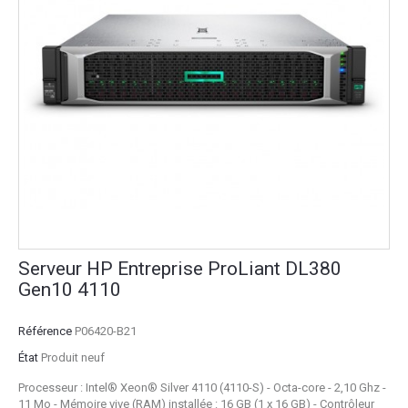
Serveur HP Entreprise ProLiant DL380
Gen10 4110
Référence
P06420-B21
État
Produit neuf
Processeur : Intel® Xeon® Silver 4110 (4110-S) - Octa-core - 2,10 Ghz -
11 Mo - Mémoire vive (RAM) installée : 16 GB (1 x 16 GB) - Contrôleur