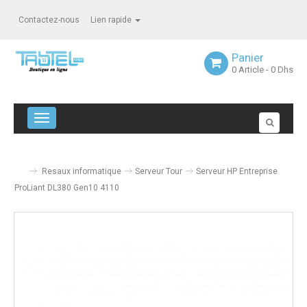
Contactez-nous
Lien rapide
Panier
0
Article
- 0 Dhs
Navigation bascule
Resaux informatique
Serveur Tour
Serveur HP Entreprise
ProLiant DL380 Gen10 4110