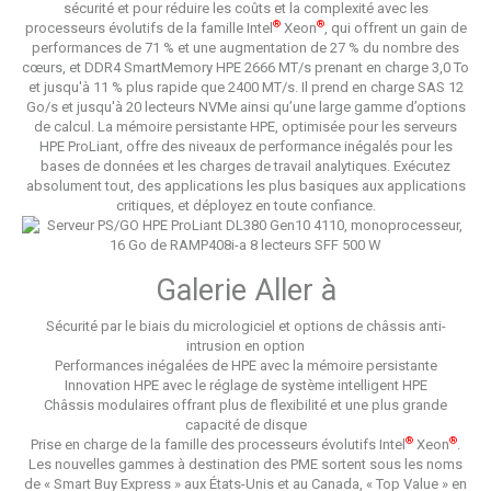
sécurité et pour réduire les coûts et la complexité avec les
®
®
processeurs évolutifs de la famille Intel
Xeon
, qui offrent un gain de
performances de 71 % et une augmentation de 27 % du nombre des
cœurs, et DDR4 SmartMemory HPE 2666 MT/s prenant en charge 3,0 To
et jusqu'à 11 % plus rapide que 2400 MT/s. Il prend en charge SAS 12
Go/s et jusqu'à 20 lecteurs NVMe ainsi qu’une large gamme d’options
de calcul. La mémoire persistante HPE, optimisée pour les serveurs
HPE ProLiant, offre des niveaux de performance inégalés pour les
bases de données et les charges de travail analytiques. Exécutez
absolument tout, des applications les plus basiques aux applications
critiques, et déployez en toute confiance.
Galerie
Aller à
Sécurité par le biais du micrologiciel et options de châssis anti-
intrusion en option
Performances inégalées de HPE avec la mémoire persistante
Innovation HPE avec le réglage de système intelligent HPE
Châssis modulaires offrant plus de flexibilité et une plus grande
capacité de disque
®
®
Prise en charge de la famille des processeurs évolutifs Intel
Xeon
.
Les nouvelles gammes à destination des PME sortent sous les noms
de « Smart Buy Express » aux États-Unis et au Canada, « Top Value » en