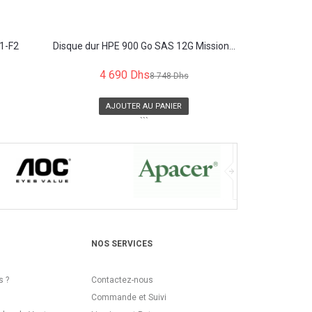
1-F2
Disque dur HPE 900 Go SAS 12G Mission...
4 690 Dhs
8 748 Dhs
AJOUTER AU PANIER
```
NOS SERVICES
 ?
Contactez-nous
Commande et Suivi