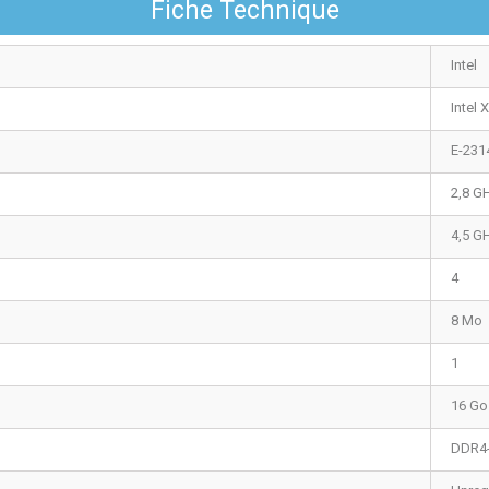
Fiche Technique
Intel
Intel 
E-231
2,8 G
4,5 G
4
8 Mo
1
16 Go
DDR4