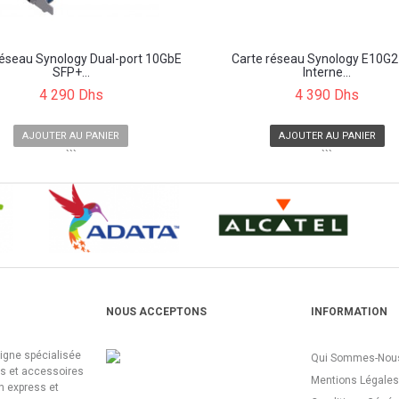
réseau Synology Dual-port 10GbE
Carte réseau Synology E10G2
SFP+...
Interne...
4 290 Dhs
4 390 Dhs
AJOUTER AU PANIER
AJOUTER AU PANIER
```
```
NOUS ACCEPTONS
INFORMATION
ligne spécialisée
Qui Sommes-Nous
es et accessoires
Mentions Légales
n express et