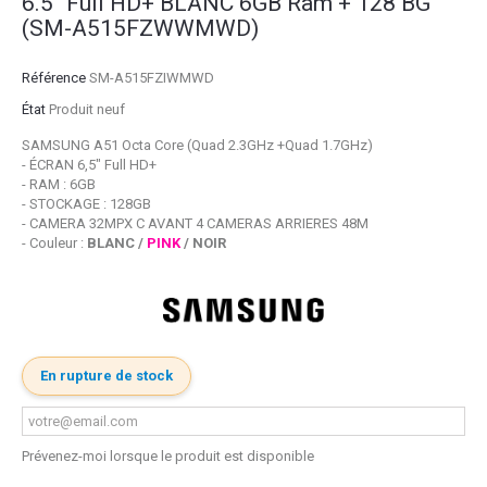
6.5'' Full HD+ BLANC 6GB Ram + 128 BG
(SM-A515FZWWMWD)
Référence
SM-A515FZIWMWD
État
Produit neuf
SAMSUNG A51 Octa Core (Quad 2.3GHz +Quad 1.7GHz)
- ÉCRAN 6,5" Full HD+
- RAM : 6GB
- STOCKAGE : 128GB
- CAMERA 32MPX C AVANT 4 CAMERAS ARRIERES 48M
- Couleur :
BLANC /
PINK
/ NOIR
En rupture de stock
Prévenez-moi lorsque le produit est disponible