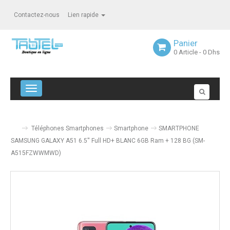
Contactez-nous
Lien rapide
Panier
0
Article
- 0 Dhs
Navigation bascule
Téléphones Smartphones
Smartphone
SMARTPHONE
SAMSUNG GALAXY A51 6.5'' Full HD+ BLANC 6GB Ram + 128 BG (SM-
A515FZWWMWD)