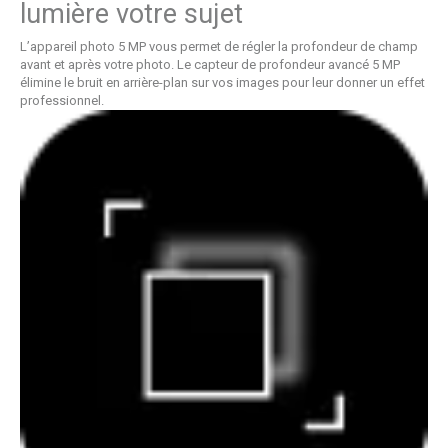
lumière votre sujet
L’appareil photo 5 MP vous permet de régler la profondeur de champ
avant et après votre photo. Le capteur de profondeur avancé 5 MP
élimine le bruit en arrière-plan sur vos images pour leur donner un effet
professionnel.