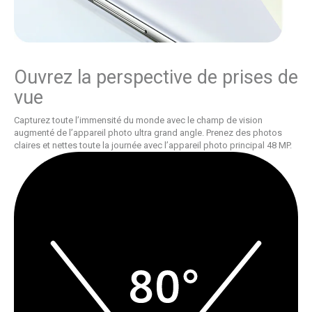
Ouvrez la perspective de prises de
vue
Capturez toute l’immensité du monde avec le champ de vision
augmenté de l’appareil photo ultra grand angle. Prenez des photos
claires et nettes toute la journée avec l’appareil photo principal 48 MP.