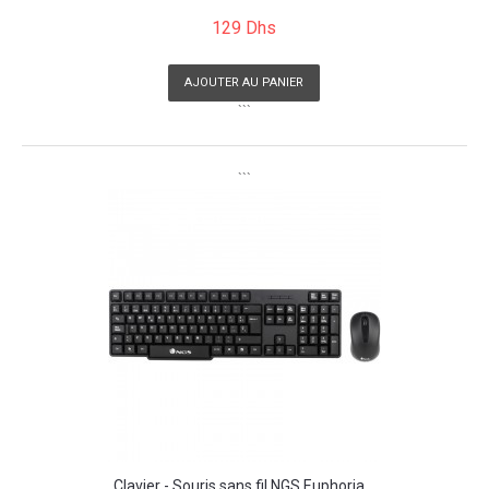
129 Dhs
AJOUTER AU PANIER
```
```
Clavier - Souris sans fil NGS Euphoria...