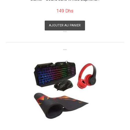
149 Dhs
AJOUTER AU PANIER
```
```