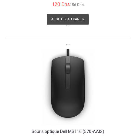
120 Dhs
156 Dhs
AJOUTER AU PANIER
```
```
Souris optique Dell MS116 (570-AAIS)