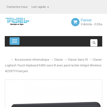
Contactez-nous
Lien rapide
Panier
0
Article
- 0 Dhs
Navigation bascule
Accessoires informatique
Clavier
Clavier Sans Fil
Clavier
Logitech Touch Keyboard K400 sans fil avec pavé tactile intégré Wireless
AZERTY-Français