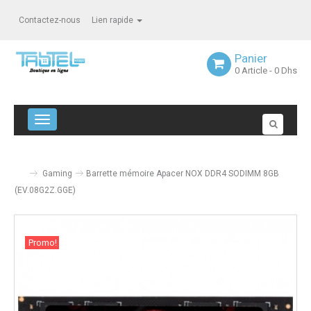
Contactez-nous
Lien rapide
Panier
0
Article
- 0 Dhs
Navigation bascule
Gaming
Barrette mémoire Apacer NOX DDR4 SODIMM 8GB
(EV.08G2Z.GGE)
Promo!