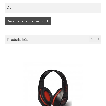
Avis
Soyez le premier à donner votre avis !
‹
›
Produits liés
```