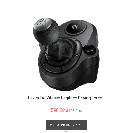
```
Levier De Vitesse Logitech Driving Force...
590 Dhs
653 Dhs
AJOUTER AU PANIER
```