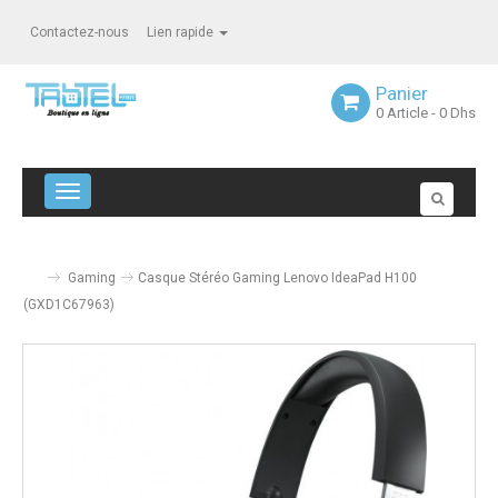
Contactez-nous
Lien rapide
Panier
0
Article
- 0 Dhs
Navigation bascule
Gaming
Casque Stéréo Gaming Lenovo IdeaPad H100
(GXD1C67963)