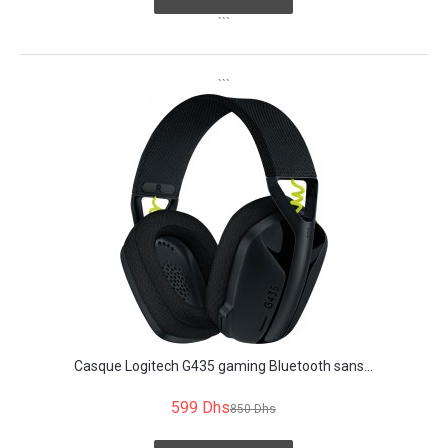
```
```
Casque Logitech G435 gaming Bluetooth sans...
599 Dhs
850 Dhs