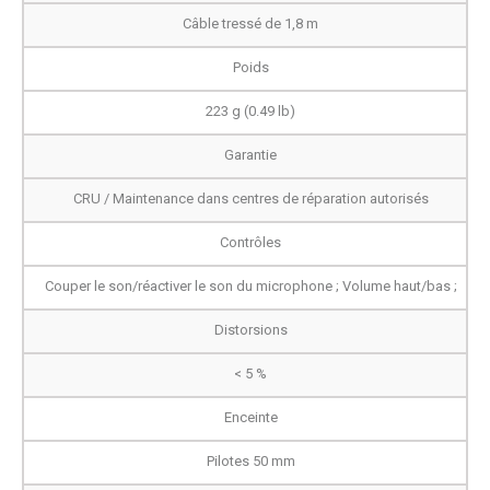
Câble tressé de 1,8 m
Poids
223 g (0.49 lb)
Garantie
CRU / Maintenance dans centres de réparation autorisés
Contrôles
Couper le son/réactiver le son du microphone ; Volume haut/bas ;
Distorsions
< 5 %
Enceinte
Pilotes 50 mm