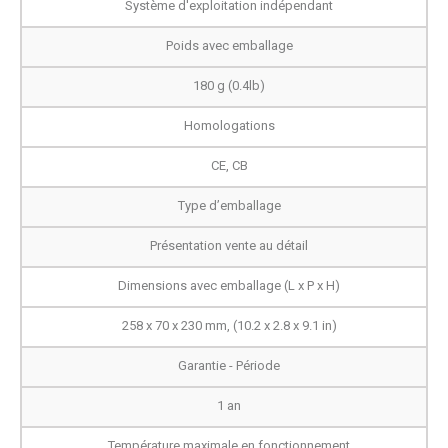
Système d'exploitation indépendant
Poids avec emballage
180 g (0.4lb)
Homologations
CE, CB
Type d’emballage
Présentation vente au détail
Dimensions avec emballage (L x P x H)
258 x 70 x 230 mm, (10.2 x 2.8 x 9.1 in)
Garantie - Période
1 an
Température maximale en fonctionnement