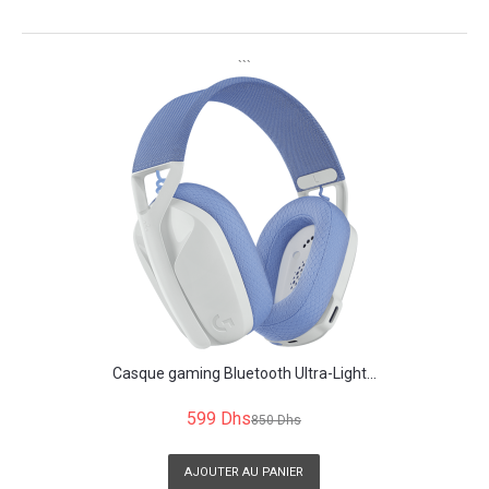
```
Casque gaming Bluetooth Ultra-Light...
599 Dhs
850 Dhs
AJOUTER AU PANIER